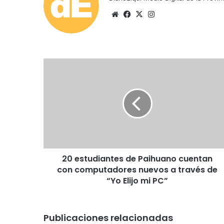
Siti
Fa
X
Ins
o
ce
tag
we
bo
ra
b
ok
m
2
0
e
s
t
u
d
i
a
20 estudiantes de Paihuano cuentan
n
con computadores nuevos a través de
t
e
“Yo Elijo mi PC”
s
d
e
Publicaciones relacionadas
P