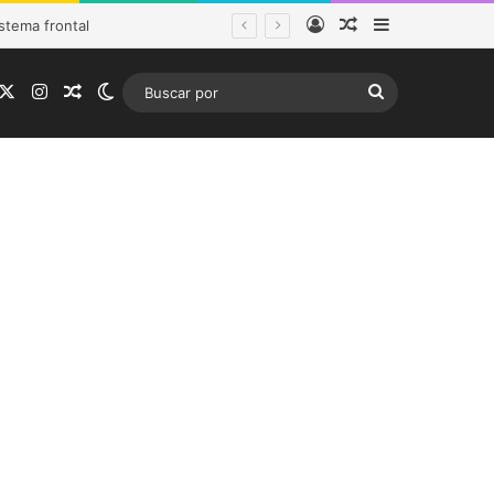
Acceso
Publicación al a
Barra lateral
ios y funcionarios
acebook
X
Instagram
Publicación al azar
Switch skin
Buscar
por