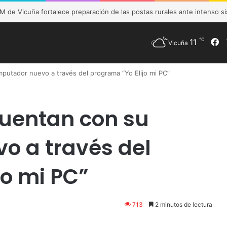
eración de la caldera del CESFAM busca mejorar condiciones para usuar
℃
11
F
Vicuña
putador nuevo a través del programa “Yo Elijo mi PC”
cuentan con su
o a través del
jo mi PC”
713
2 minutos de lectura