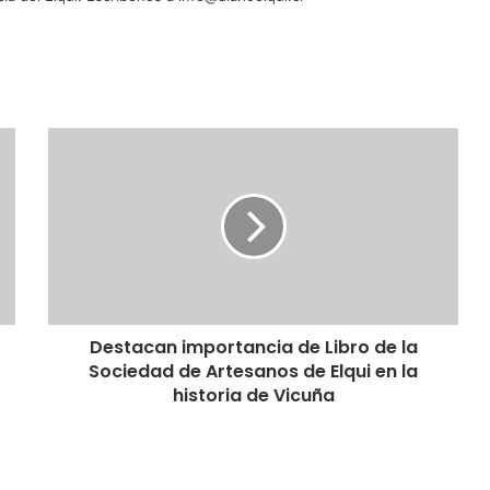
D
e
s
t
a
c
a
n
i
Destacan importancia de Libro de la
m
Sociedad de Artesanos de Elqui en la
p
o
historia de Vicuña
r
t
a
n