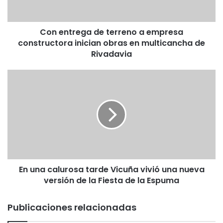
r
e
g
Con entrega de terreno a empresa
a
constructora inician obras en multicancha de
d
e
Rivadavia
t
e
E
r
n
r
u
e
n
n
a
o
c
a
a
e
l
m
u
p
En una calurosa tarde Vicuña vivió una nueva
r
r
versión de la Fiesta de la Espuma
o
e
s
s
a
Publicaciones relacionadas
a
t
c
a