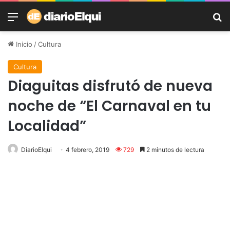
Menú
B
Inicio
/
Cultura
Cultura
Diaguitas disfrutó de nueva
noche de “El Carnaval en tu
Localidad”
DiarioElqui
4 febrero, 2019
729
2 minutos de lectura