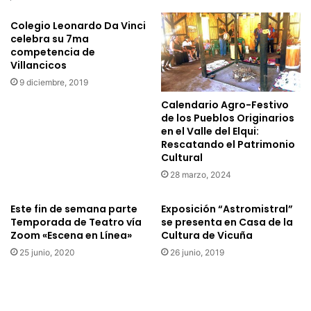
o
r
n
Colegio Leonardo Da Vinci
d
celebra su 7ma
s
e
competencia de
t
V
Villancicos
r
i
u
9 diciembre, 2019
c
c
u
Calendario Agro-Festivo
t
ñ
de los Pueblos Originarios
o
a
en el Valle del Elqui:
r
Rescatando el Patrimonio
v
a
Cultural
i
i
v
28 marzo, 2024
n
i
i
ó
Este fin de semana parte
Exposición “Astromistral”
c
u
Temporada de Teatro vía
se presenta en Casa de la
i
n
Zoom «Escena en Línea»
Cultura de Vicuña
a
a
25 junio, 2020
26 junio, 2019
n
n
o
u
b
e
r
v