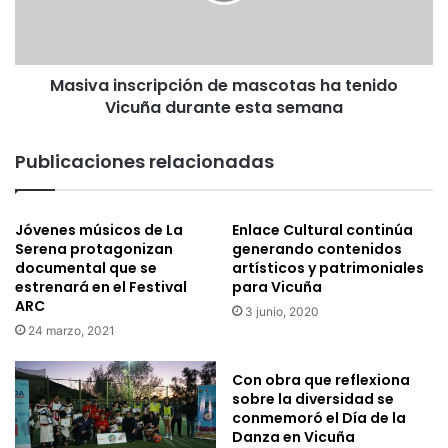
a
r
i
á
n
e
s
n
Masiva inscripción de mascotas ha tenido
c
l
Vicuña durante esta semana
r
a
i
N
p
Publicaciones relacionadas
o
c
c
i
h
ó
Jóvenes músicos de La
Enlace Cultural continúa
e
n
Serena protagonizan
generando contenidos
d
d
documental que se
artísticos y patrimoniales
e
e
estrenará en el Festival
para Vicuña
C
m
ARC
3 junio, 2020
o
a
24 marzo, 2021
r
s
o
c
n
o
Con obra que reflexiona
a
sobre la diversidad se
t
conmemoró el Día de la
c
a
Danza en Vicuña
i
s