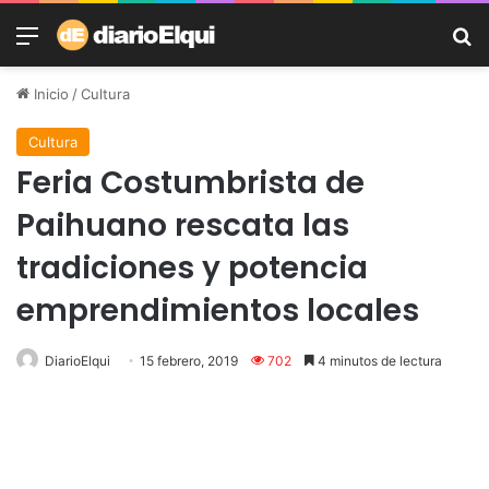
Menú
B
Inicio
/
Cultura
Cultura
Feria Costumbrista de
Paihuano rescata las
tradiciones y potencia
emprendimientos locales
DiarioElqui
15 febrero, 2019
702
4 minutos de lectura