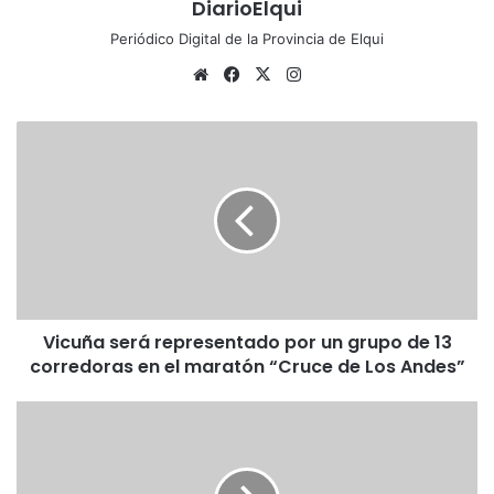
DiarioElqui
Periódico Digital de la Provincia de Elqui
Siti
Fa
X
Ins
o
ce
tag
we
bo
ra
V
b
ok
m
i
c
u
ñ
a
s
e
r
Vicuña será representado por un grupo de 13
á
corredoras en el maratón “Cruce de Los Andes”
r
e
p
C
r
o
e
m
s
i