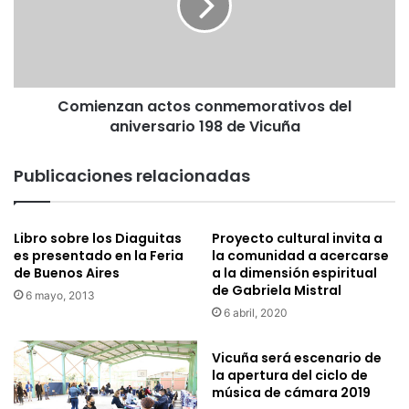
e
e
n
n
t
z
a
a
d
n
o
Comienzan actos conmemorativos del
a
p
aniversario 198 de Vicuña
c
o
t
r
o
Publicaciones relacionadas
u
s
n
c
g
o
Libro sobre los Diaguitas
Proyecto cultural invita a
r
n
es presentado en la Feria
la comunidad a acercarse
u
m
de Buenos Aires
a la dimensión espiritual
p
e
de Gabriela Mistral
o
6 mayo, 2013
m
6 abril, 2020
d
o
e
r
1
a
Vicuña será escenario de
3
t
la apertura del ciclo de
c
música de cámara 2019
i