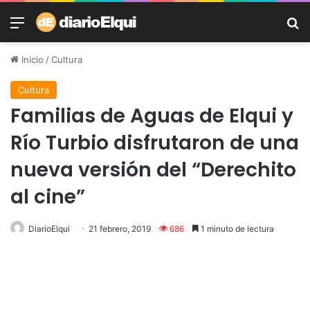
Menú
B
Inicio
/
Cultura
Cultura
Familias de Aguas de Elqui y
Río Turbio disfrutaron de una
nueva versión del “Derechito
al cine”
DiarioElqui
21 febrero, 2019
686
1 minuto de lectura