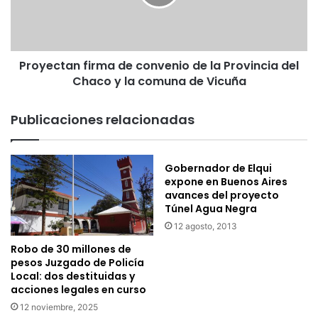
t
c
í
t
t
a
e
n
r
Proyectan firma de convenio de la Provincia del
f
e
Chaco y la comuna de Vicuña
i
s
r
L
m
Publicaciones relacionadas
a
a
B
d
o
e
d
Gobernador de Elqui
c
expone en Buenos Aires
a
o
avances del proyecto
e
n
Túnel Agua Negra
n
v
t
12 agosto, 2013
e
r
n
Robo de 30 millones de
e
i
pesos Juzgado de Policía
t
o
Local: dos destituidas y
i
acciones legales en curso
d
e
e
12 noviembre, 2025
n