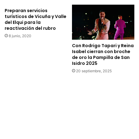
l
e
a
Preparan servicios
a
P
turísticos de Vicuña y Valle
p
r
del Elqui para la
ú
o
reactivación del rubro
b
v
8 junio, 2020
l
i
i
Con Rodrigo Tapari y Reina
n
Isabel cierran con broche
c
c
de oro la Pampilla de San
o
i
Isidro 2025
i
a
n
20 septiembre, 2025
d
f
e
a
l
n
C
t
h
i
a
l
c
e
o
n
y
p
l
r
a