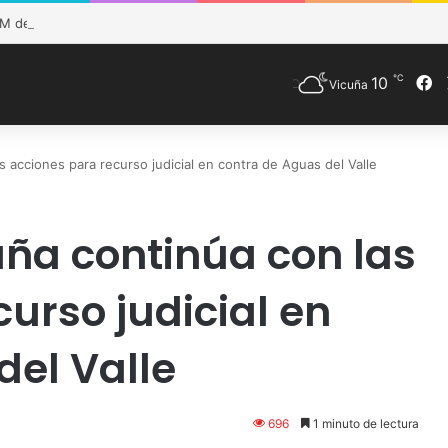
 de Vicuña fortalece preparación de las postas rurales ante intenso si
℃
10
F
Vicuña
s acciones para recurso judicial en contra de Aguas del Valle
uña continúa con las
urso judicial en
del Valle
696
1 minuto de lectura