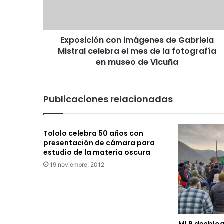
c
i
ó
Exposición con imágenes de Gabriela
n
Mistral celebra el mes de la fotografía
c
o
en museo de Vicuña
n
i
m
Publicaciones relacionadas
á
g
e
Tololo celebra 50 años con
n
presentación de cámara para
e
estudio de la materia oscura
s
19 noviembre, 2012
d
e
G
a
b
r