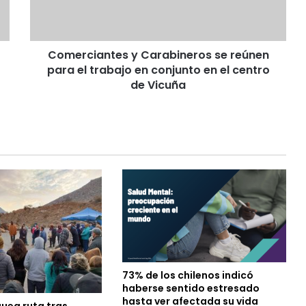
i
a
n
Comerciantes y Carabineros se reúnen
t
para el trabajo en conjunto en el centro
e
s
de Vicuña
y
C
a
r
a
b
i
n
e
r
o
s
s
73% de los chilenos indicó
e
haberse sentido estresado
r
hasta ver afectada su vida