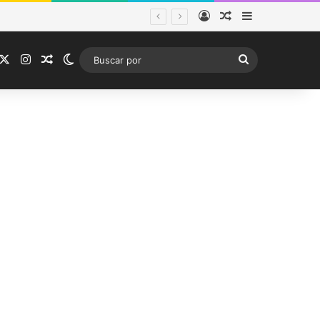
Acceso
Publicación al a
Barra lateral
stema frontal
acebook
X
Instagram
Publicación al azar
Switch skin
Buscar
por