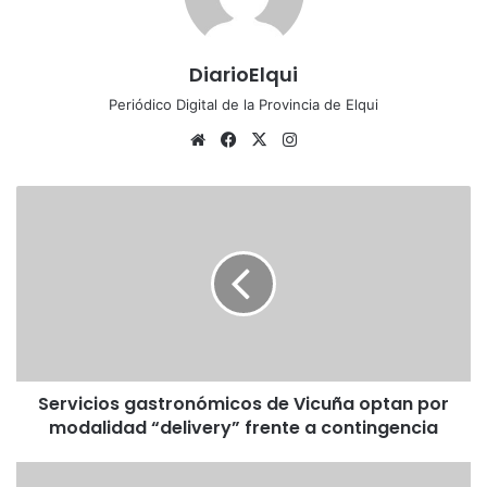
DiarioElqui
Periódico Digital de la Provincia de Elqui
Siti
Fa
X
Ins
o
ce
tag
we
bo
ra
S
b
ok
m
e
r
v
i
c
i
o
s
Servicios gastronómicos de Vicuña optan por
g
modalidad “delivery” frente a contingencia
a
s
t
A