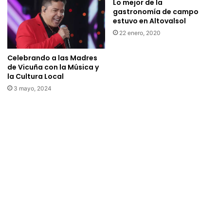
r
Lo mejor de la
p
e
gastronomía de campo
o
estuvo en Altovalsol
e
r
n
22 enero, 2020
m
l
o
a
Celebrando a las Madres
d
p
de Vicuña con la Música y
a
l
la Cultura Local
l
a
3 mayo, 2024
i
z
d
a
a
d
d
e
“
l
d
a
e
l
l
o
i
c
v
a
e
l
r
i
y
d