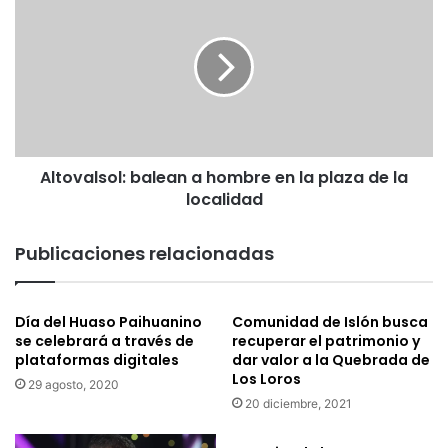
r
l
o
t
n
o
ó
v
m
a
i
l
c
s
o
o
s
Altovalsol: balean a hombre en la plaza de la
l
d
localidad
:
e
b
V
a
Publicaciones relacionadas
i
l
c
e
u
a
Día del Huaso Paihuanino
Comunidad de Islón busca
ñ
n
se celebrará a través de
recuperar el patrimonio y
a
a
plataformas digitales
dar valor a la Quebrada de
o
h
Los Loros
p
29 agosto, 2020
o
20 diciembre, 2021
t
m
a
b
n