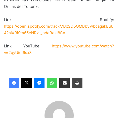
Orillas del Toltén».
Link Spotify:
https://open.spotify.com/track/7BxSD5QMBb3wbcagakEu6
4?si=Bi9m65eNRz-_hdeResl8SA
Link YouTube:
https://www.youtube.com/watch?
v=2qyUidI6sx8
Messenger
WhatsApp
Compartir por correo electrónico
Imprimir