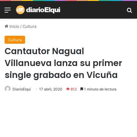
Menú
B
Inicio
/
Cultura
Cultura
Cantautor Nagual
Villanueva lanza su primer
single grabado en Vicuña
DiarioElqui
17 abril, 2020
812
1 minuto de lectura