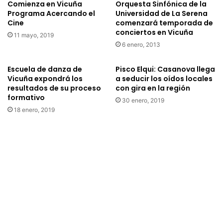
o
Comienza en Vicuña
Orquesta Sinfónica de la
l
Programa Acercando el
Universidad de La Serena
y
t
Cine
comenzará temporada de
d
u
conciertos en Vicuña
e
r
11 mayo, 2019
t
6 enero, 2013
a
i
s
e
i
Escuela de danza de
Pisco Elqui: Casanova llega
n
n
Vicuña expondrá los
a seducir los oídos locales
e
resultados de su proceso
con gira en la región
v
formativo
a
i
30 enero, 2019
u
t
18 enero, 2019
n
a
p
a
e
c
r
e
s
l
o
e
n
b
a
r
e
a
n
r
A