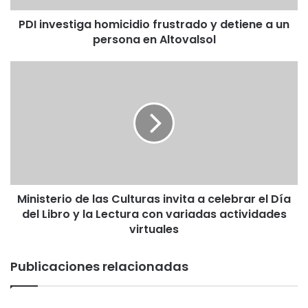
t
PDI investiga homicidio frustrado y detiene a un
i
persona en Altovalsol
g
a
h
M
o
i
m
n
i
i
c
s
i
t
d
e
i
r
o
i
f
Ministerio de las Culturas invita a celebrar el Día
o
r
del Libro y la Lectura con variadas actividades
d
u
e
virtuales
s
l
t
a
Publicaciones relacionadas
r
s
a
C
d
u