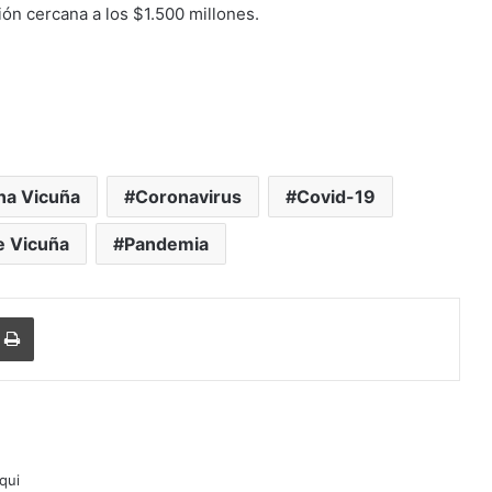
ión cercana a los $1.500 millones.
a Vicuña
Coronavirus
Covid-19
e Vicuña
Pandemia
Imprimir
lqui