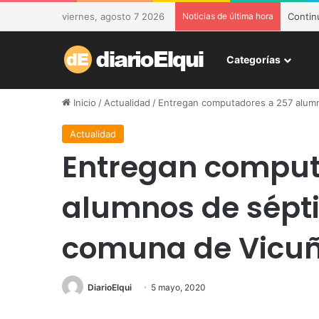
viernes, agosto 7 2026
Noticias de última hora
DESAM 
Categorías
Inicio
/
Actualidad
/
Entregan computadores a 257 alumn
Actualidad
Entregan comput
alumnos de sépti
comuna de Vicu
DiarioElqui
5 mayo, 2020