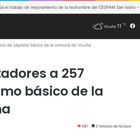
de Vicuña fortalece preparación de las postas rurales ante intenso sis
℃
11
F
Vicuña
os de séptimo básico de la comuna de Vicuña
adores a 257
mo básico de la
ña
681
2 minutos de lectura