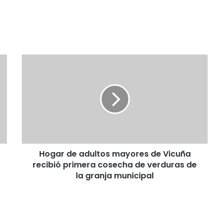
H
o
g
a
r
d
e
a
d
Hogar de adultos mayores de Vicuña
u
recibió primera cosecha de verduras de
l
t
la granja municipal
o
s
m
a