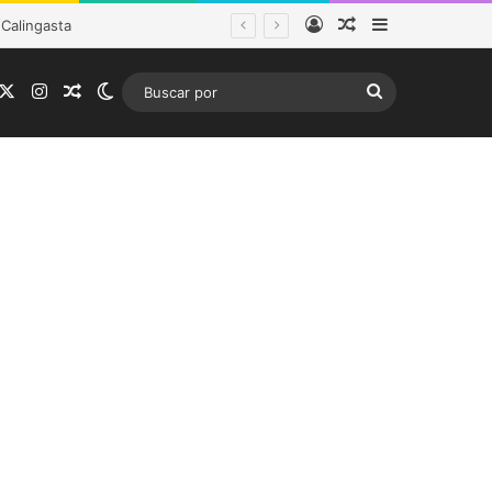
Acceso
Publicación al a
Barra lateral
tema frontal
acebook
X
Instagram
Publicación al azar
Switch skin
Buscar
por