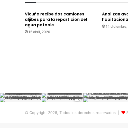
o
y
Vicuña recibe dos camiones
Analizan av
e
aljibes para la repartición del
habitaciona
c
agua potable
t
14 diciembre,
15 abril, 2020
o
d
e
p
a
v
i
m
e
n
t
a
c
i
© Copyright 2026, Todos los derechos reservados |
S
ó
n