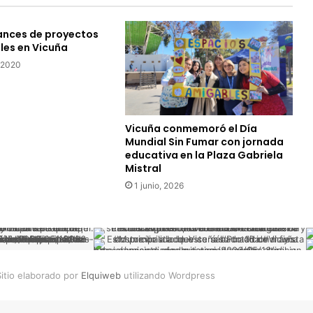
y
o
ances de proyectos
r
les en Vicuña
e
s
 2020
d
e
V
i
Vicuña conmemoró el Día
c
Mundial Sin Fumar con jornada
u
educativa en la Plaza Gabriela
Mistral
ñ
a
1 junio, 2026
r
e
c
i
b
i
itio elaborado por
Elquiweb
utilizando Wordpress
ó
p