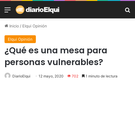
Menú
B
Inicio
/
Elqui Opinión
Elqui Opinión
¿Qué es una mesa para
personas vulnerables?
DiarioElqui
12 mayo, 2020
702
1 minuto de lectura