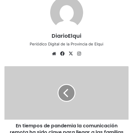
DiarioElqui
Periódico Digital de la Provincia de Elqui
Siti
Fa
X
Ins
o
ce
tag
we
bo
ra
E
b
ok
m
n
t
i
e
m
p
o
s
En tiempos de pandemia la comunicación
d
remota ha sido clave para llegar a las familias
e