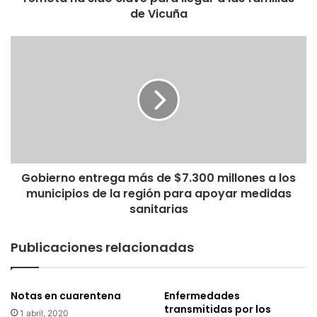
p
de Vicuña
a
n
G
d
o
e
b
m
i
i
e
a
r
l
n
a
o
c
e
o
Gobierno entrega más de $7.300 millones a los
n
m
municipios de la región para apoyar medidas
t
u
r
sanitarias
n
e
i
g
Publicaciones relacionadas
c
a
a
m
c
á
i
Notas en cuarentena
Enfermedades
s
transmitidas por los
ó
d
1 abril, 2020