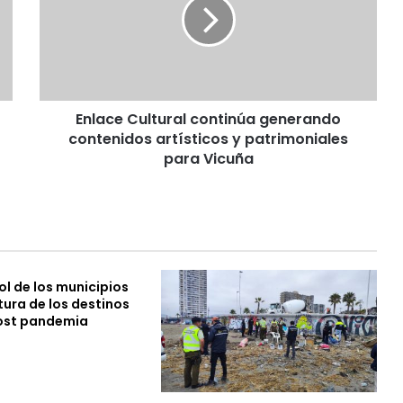
a
c
e
C
u
l
Enlace Cultural continúa generando
t
contenidos artísticos y patrimoniales
u
r
para Vicuña
a
l
c
o
n
t
rol de los municipios
i
tura de los destinos
n
post pandemia
ú
a
g
e
n