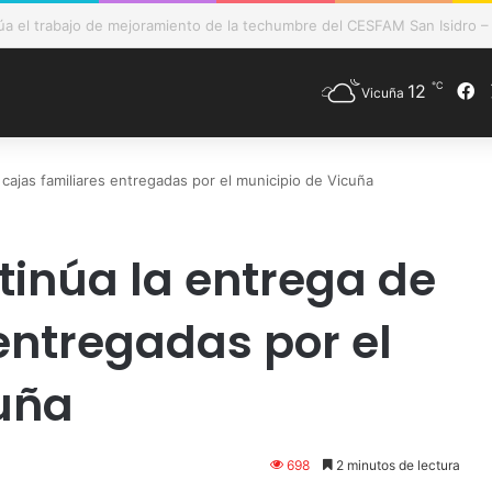
de Vicuña fortalece preparación de las postas rurales ante intenso sis
℃
12
F
Vicuña
cajas familiares entregadas por el municipio de Vicuña
inúa la entrega de
entregadas por el
uña
698
2 minutos de lectura