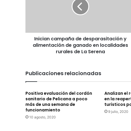
c
i
a
n
c
a
Inician campaña de desparasitación y
m
alimentación de ganado en localidades
p
a
rurales de La Serena
ñ
a
d
Publicaciones relacionadas
e
d
e
Positiva evaluación del cordón
Analizan el 
s
sanitario de Pelicana a poco
en la reaper
p
más de una semana de
turísticos 
a
funcionamiento
9 julio, 2020
r
10 agosto, 2020
a
s
i