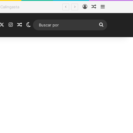
Acceso
Publicación al a
Barra lateral
tema frontal
acebook
X
Instagram
Publicación al azar
Switch skin
Buscar
por