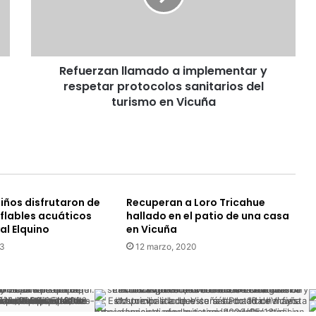
respetar
protocolos
sanitarios
del
Refuerzan llamado a implementar y
turismo
en
respetar protocolos sanitarios del
Vicuña
turismo en Vicuña
iños disfrutaron de
Recuperan a Loro Tricahue
nflables acuáticos
hallado en el patio de una casa
al Elquino
en Vicuña
13
12 marzo, 2020