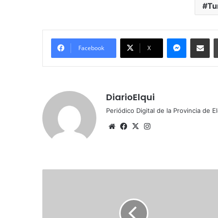
Tu
Messenge
Comparti
Facebook
X
DiarioElqui
Periódico Digital de la Provincia de E
Sitio
Facebook
X
Instagram
web
Fiscalía
formaliza
a
conductor
por