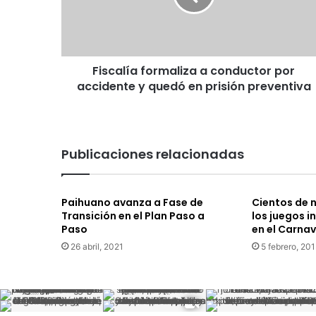
accidente
y
quedó
en
Fiscalía formaliza a conductor por
prisión
preventiva
accidente y quedó en prisión preventiva
Publicaciones relacionadas
Paihuano avanza a Fase de
Cientos de n
Transición en el Plan Paso a
los juegos i
Paso
en el Carnav
26 abril, 2021
5 febrero, 20