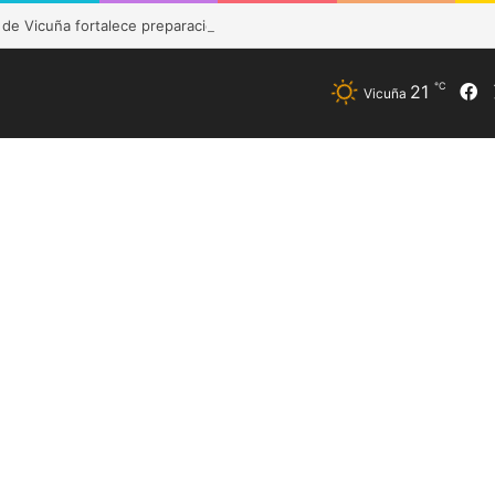
e Vicuña fortalece preparación de las postas rurales ante intenso sist
℃
F
21
Vicuña