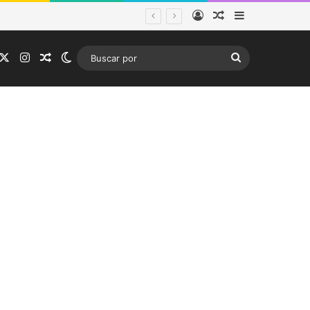
Acceso
Publicación al a
Barra lateral
ema frontal
acebook
X
Instagram
Publicación al azar
Switch skin
Buscar
por