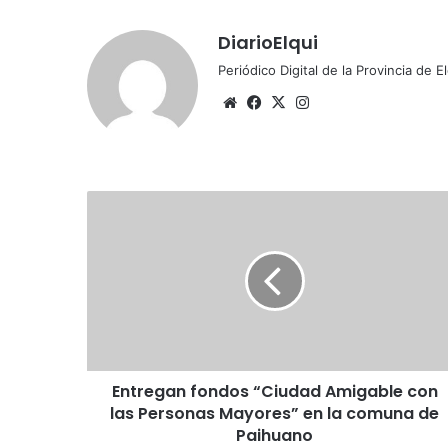
DiarioElqui
Periódico Digital de la Provincia de E
Sitio
Facebook
X
Instagram
web
Entregan
fondos
“Ciudad
Amigable
con
las
Personas
Mayores”
en
Entregan fondos “Ciudad Amigable con
la
comuna
las Personas Mayores” en la comuna de
de
Paihuano