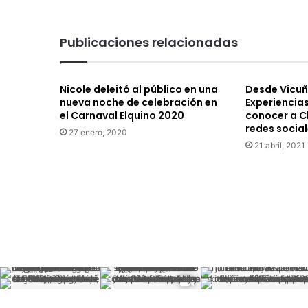
Paihuano
Publicaciones relacionadas
Nicole deleitó al público en una
Desde Vicuñ
nueva noche de celebración en
Experiencia
el Carnaval Elquino 2020
conocer a Ch
redes socia
27 enero, 2020
21 abril, 2021