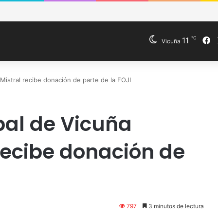
de Vicuña fortalece preparación de las postas rurales ante intenso sis
℃
F
11
Vicuña
Mistral recibe donación de parte de la FOJI
pal de Vicuña
recibe donación de
797
3 minutos de lectura