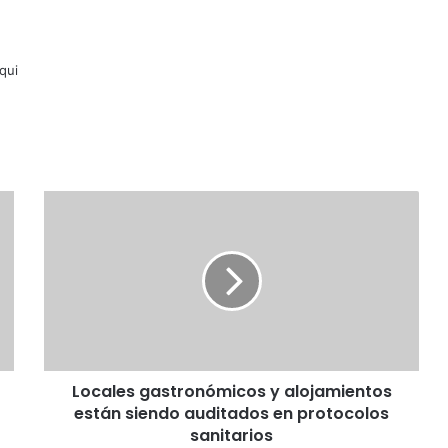
lqui
Locales
gastronómicos
y
alojamientos
están
siendo
auditados
en
protocolos
Locales gastronómicos y alojamientos
sanitarios
están siendo auditados en protocolos
sanitarios