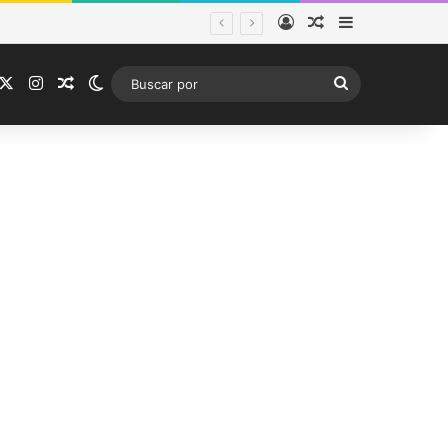
Acceso
Publicación al a
Barra lateral
tema frontal
acebook
X
Instagram
Publicación al azar
Switch skin
Buscar
por