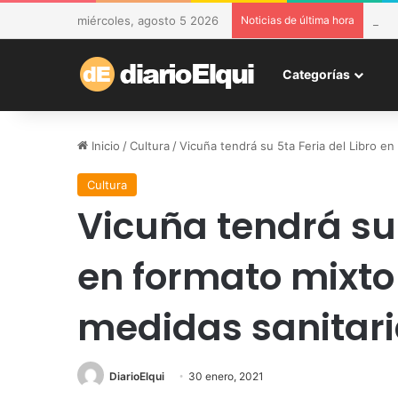
miércoles, agosto 5 2026
Noticias de última hora
DESA
Categorías
Inicio
/
Cultura
/
Vicuña tendrá su 5ta Feria del Libro en
Cultura
Vicuña tendrá su 
en formato mixto
medidas sanitar
DiarioElqui
30 enero, 2021