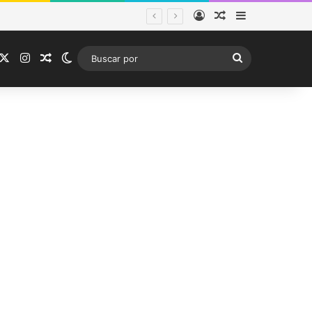
Acceso
Publicación al a
Barra lateral
istema frontal
acebook
X
Instagram
Publicación al azar
Switch skin
Buscar
por