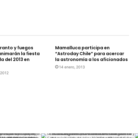
del
Libro
uranto y fuegos
Mamalluca participa en
 animarán la fiesta
“Astroday Chile” para acercar
a del 2013 en
la astronomía a los aficionados
14 enero, 2013
 2012