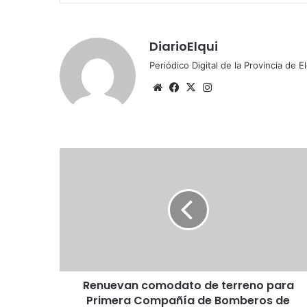
DiarioElqui
Periódico Digital de la Provincia de E
Sitio
Facebook
X
Instagram
web
Renuevan
comodato
de
terreno
para
Primera
Compañía
de
Bomberos
Renuevan comodato de terreno para
de
Pisco
Primera Compañía de Bomberos de