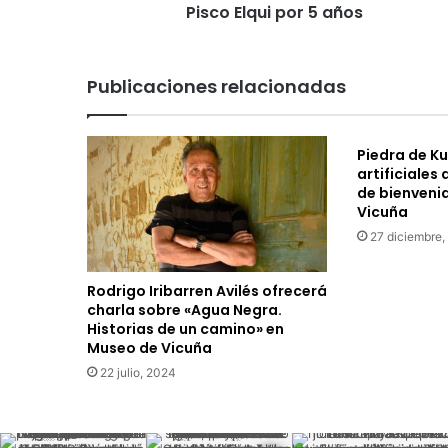
Elqui
Pisco Elqui por 5 años
por
5
años
Publicaciones relacionadas
Piedra de K
artificiales
de bienvenid
Vicuña
27 diciembre,
Rodrigo Iribarren Avilés ofrecerá
charla sobre «Agua Negra.
Historias de un camino» en
Museo de Vicuña
22 julio, 2024