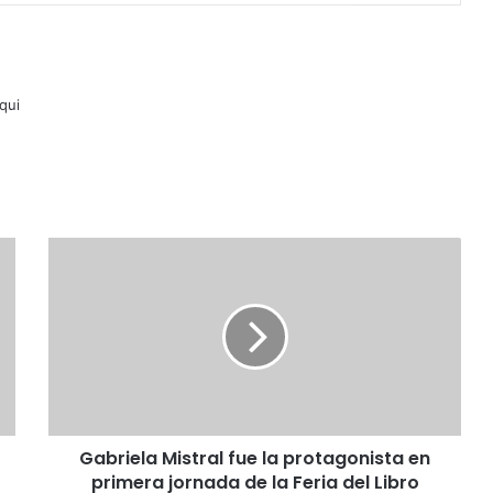
lqui
Gabriela
Mistral
fue
la
protagonista
en
primera
jornada
de
Gabriela Mistral fue la protagonista en
la
Feria
primera jornada de la Feria del Libro