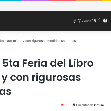
M de Vicuña fortalece preparación de las postas rurales ante intenso s
℃
F
15
Vicuña
 formato mixto y con rigurosas medidas sanitarias
5ta Feria del Libro
 y con rigurosas
ias
913
4 minutos de lectura