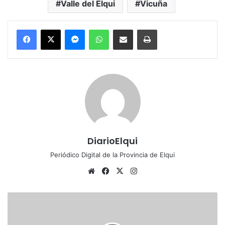
Valle del Elqui
Vicuña
Messenger
WhatsApp
Compartir por correo electrónico
Imprimir
DiarioElqui
Periódico Digital de la Provincia de Elqui
Sitio
Facebook
X
Instagram
web
Corte
de
La