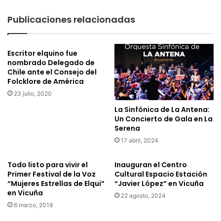
preventiva
de
Publicaciones relacionadas
Covid
Escritor elquino fue
nombrado Delegado de
Chile ante el Consejo del
Folcklore de América
23 julio, 2020
La Sinfónica de La Antena:
Un Concierto de Gala en La
Serena
17 abril, 2024
Todo listo para vivir el
Inauguran el Centro
Primer Festival de la Voz
Cultural Espacio Estación
“Mujeres Estrellas de Elqui”
“Javier López” en Vicuña
en Vicuña
22 agosto, 2024
6 marzo, 2019