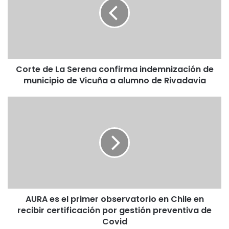
Serena
confirma
indemnización
de
municipio
de
Corte de La Serena confirma indemnización de
Vicuña
a
municipio de Vicuña a alumno de Rivadavia
alumno
de
AURA
Rivadavia
es
el
primer
observatorio
en
Chile
en
recibir
AURA es el primer observatorio en Chile en
certificación
por
recibir certificación por gestión preventiva de
gestión
Covid