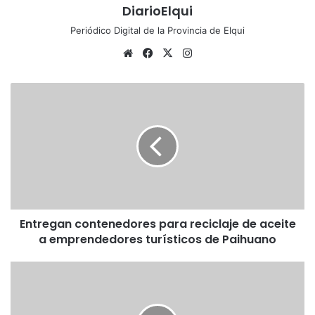
DiarioElqui
Periódico Digital de la Provincia de Elqui
Sitio
Facebook
X
Instagram
web
Entregan
contenedores
para
reciclaje
de
aceite
a
emprendedores
turísticos
Entregan contenedores para reciclaje de aceite
de
Paihuano
a emprendedores turísticos de Paihuano
Municipio
de
Vicuña
aporta