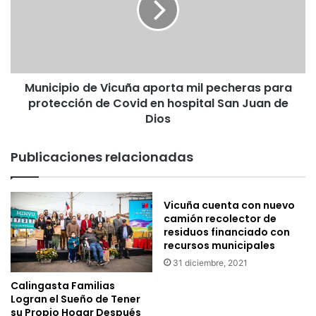
mil
pecheras
para
protección
de
Municipio de Vicuña aporta mil pecheras para
Covid
en
protección de Covid en hospital San Juan de
hospital
Dios
San
Juan
Publicaciones relacionadas
de
Dios
Vicuña cuenta con nuevo
camión recolector de
residuos financiado con
recursos municipales
31 diciembre, 2021
Calingasta Familias
Logran el Sueño de Tener
su Propio Hogar Después