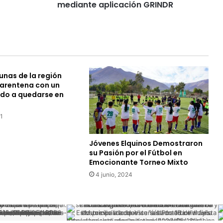
de
mediante aplicación GRINDR
drogas
mediante
aplicación
GRINDR
nas de la región
uarentena con un
ado a quedarse en
1
Jóvenes Elquinos Demostraron
su Pasión por el Fútbol en
Emocionante Torneo Mixto
4 junio, 2024