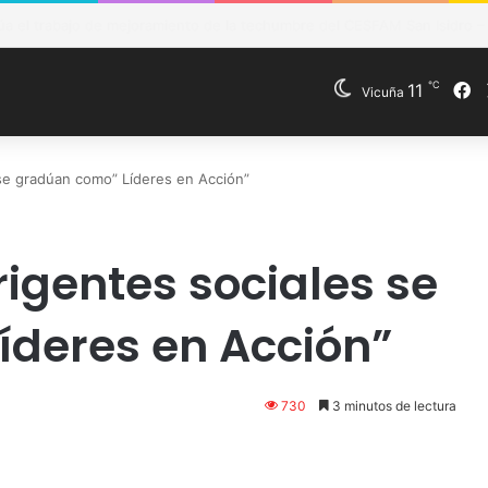
de Vicuña fortalece preparación de las postas rurales ante intenso sis
℃
F
11
Vicuña
 se gradúan como” Líderes en Acción”
irigentes sociales se
deres en Acción”
730
3 minutos de lectura