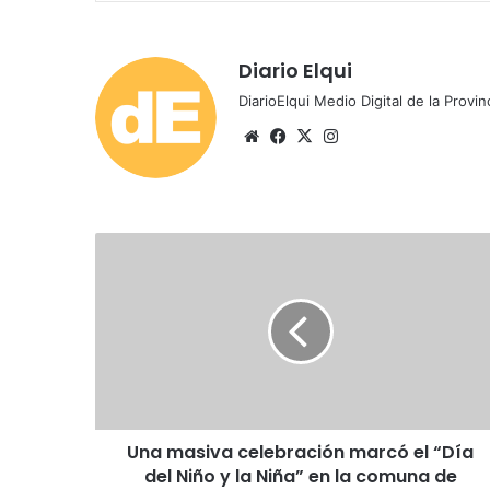
Diario Elqui
DiarioElqui Medio Digital de la Provin
Sitio
Facebook
X
Instagram
web
Una
masiva
celebración
marcó
el
“Día
del
Niño
y
Una masiva celebración marcó el “Día
la
Niña”
del Niño y la Niña” en la comuna de