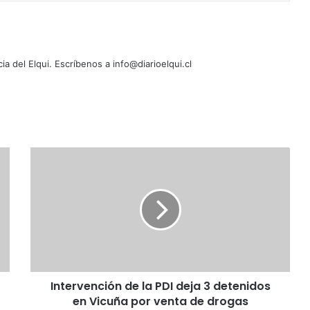
cia del Elqui. Escríbenos a info@diarioelqui.cl
Intervención
de
la
PDI
deja
3
detenidos
en
Vicuña
Intervención de la PDI deja 3 detenidos
por
venta
en Vicuña por venta de drogas