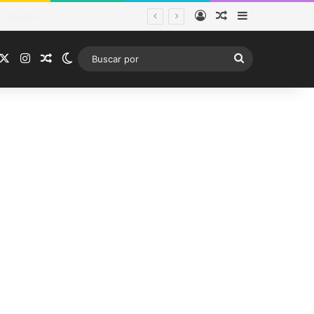
Acceso
Publicación al a
Barra lateral
tema frontal
acebook
X
Instagram
Publicación al azar
Switch skin
Buscar
por