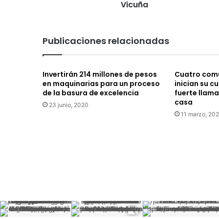
en
Vicuña
la
comuna
de
Publicaciones relacionadas
Vicuña
Invertirán 214 millones de pesos
Cuatro comu
en maquinarias para un proceso
inician su c
de la basura de excelencia
fuerte llam
casa
23 junio, 2020
11 marzo, 202