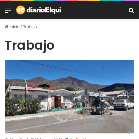
Menú
B
Inicio
/
Trabajo
Trabajo