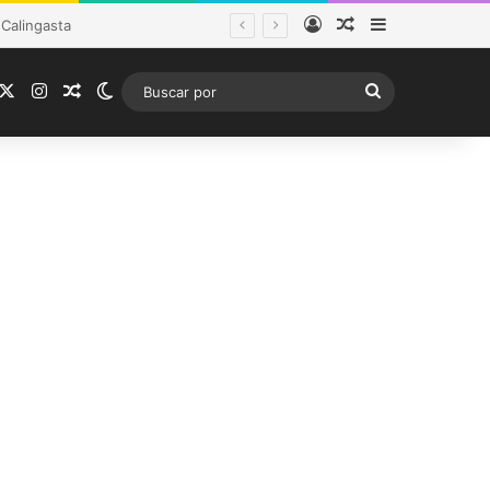
Acceso
Publicación al a
Barra lateral
tema frontal
acebook
X
Instagram
Publicación al azar
Switch skin
Buscar
por