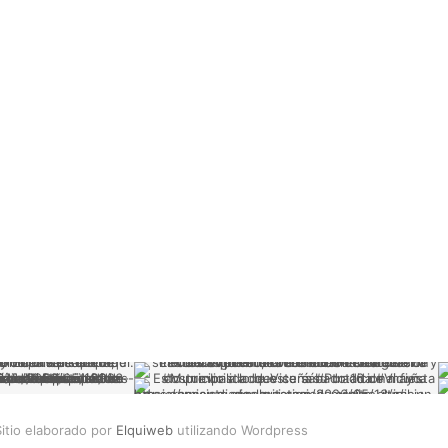
itio elaborado por
Elquiweb
utilizando Wordpress