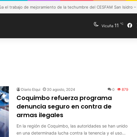
de Vicuña fortalece preparación de las postas rurales ante intenso sis
℃
11
F
Vicuña
Diario Elqui
30 agosto, 2024
0
879
Coquimbo refuerza programa
denuncia seguro en contra de
armas ilegales
En la región de Coquimbo, las autoridades se han unido
en una determinada lucha contra la tenencia y el uso…