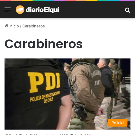
Menú
B
Inicio
/
Carabineros
Carabineros
Policial