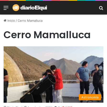
Menú
B
Inicio
/
Cerro Mamalluca
Cerro Mamalluca
Astronomía