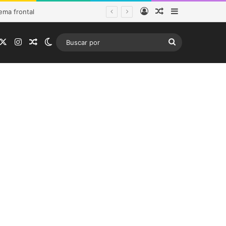
Acceso
Publicación al a
Barra lateral
ema frontal
acebook
X
Instagram
Publicación al azar
Switch skin
Buscar
por