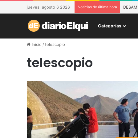
jueves, agosto 6 2026
Noticias de última hora
DESAM d
Categorías
Inicio
/
telescopio
telescopio