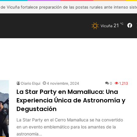
e Vicuña fortalece preparación de las postas rurales ante intenso sist
℃
21
F
Vicuña
Diario Elqui
4 noviembre, 2024
0
1.213
La Star Party en Mamalluca: Una
Experiencia Única de Astronomía y
Degustación
La Star Party en el Cerro Mamalluca se ha convertido
en un evento emblemático para los amantes de la
astronomía…