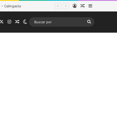
Acceso
Publicación al a
Barra lateral
istema frontal
acebook
X
Instagram
Publicación al azar
Switch skin
Buscar
por