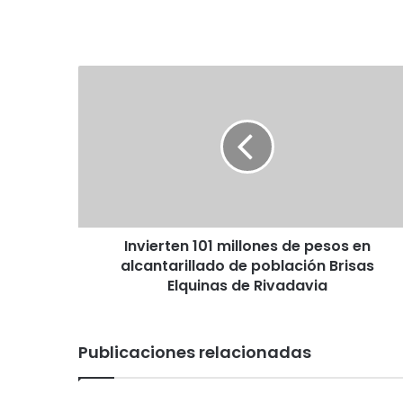
I
n
v
i
e
r
t
e
n
Invierten 101 millones de pesos en
1
alcantarillado de población Brisas
0
1
Elquinas de Rivadavia
m
i
l
Publicaciones relacionadas
l
o
n