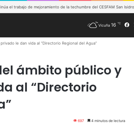
M de Vicuña fortalece preparación de las postas rurales ante intenso s
℃
16
F
Vicuña
rivado le dan vida al “Directorio Regional del Agua”
el ámbito público y
da al “Directorio
a”
697
4 minutos de lectura