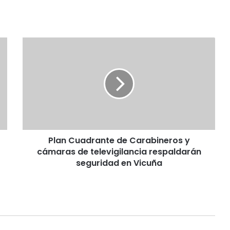
P
l
a
n
C
u
a
d
r
Plan Cuadrante de Carabineros y
a
cámaras de televigilancia respaldarán
n
t
seguridad en Vicuña
e
d
e
C
a
r