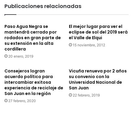
d
g
Publicaciones relacionadas
e
i
a
l
g
a
u
Paso Agua Negra se
El mejor lugar para ver el
n
mantendrá cerrado por
eclipse de sol del 2019 será
a
c
rodados en gran parte de
el Valle de Elqui
s
i
su extensión en la alta
l
a
15 noviembre, 2012
cordillera
l
d
20 enero, 2019
e
e
g
l
a
R
Consejeros logran
Vicuña renueva por 2 años
n
acuerdo político para
su convenio con la
í
intercambiar exitosa
Universidad Nacional de
a
o
experiencia de reciclaje de
San Juan
l
E
San Juan en la región
f
l
22 febrero, 2019
i
27 febrero, 2020
q
n
u
a
i
l
h
d
a
e
c