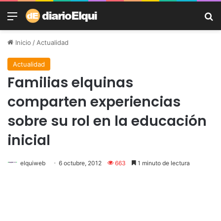
Menú
B
Inicio
/
Actualidad
Actualidad
Familias elquinas
comparten experiencias
sobre su rol en la educación
inicial
elquiweb
6 octubre, 2012
663
1 minuto de lectura