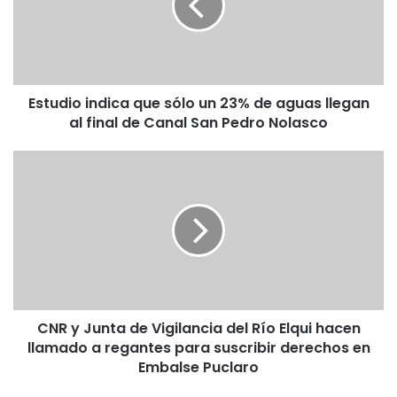
d
i
o
i
n
Estudio indica que sólo un 23% de aguas llegan
d
al final de Canal San Pedro Nolasco
i
c
a
C
q
N
u
R
e
y
s
J
ó
u
l
n
o
t
u
a
n
CNR y Junta de Vigilancia del Río Elqui hacen
d
2
llamado a regantes para suscribir derechos en
e
3
V
Embalse Puclaro
%
i