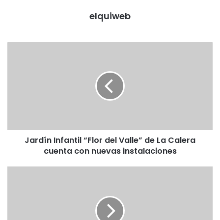
elquiweb
J
a
r
d
í
n
I
n
f
Jardín Infantil “Flor del Valle” de La Calera
a
cuenta con nuevas instalaciones
n
t
i
C
l
o
“
r
F
p
l
o