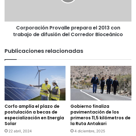
o
r
r
a
d
c
e
i
l
Corporación Provalle prepara el 2013 con
ó
V
trabajo de difusión del Corredor Bioceánico
n
a
P
l
r
Publicaciones relacionadas
l
o
e
v
”
a
d
l
e
l
L
e
a
p
C
r
a
e
Corfo amplía el plazo de
Gobierno finaliza
l
p
postulación a becas de
pavimentación de los
e
a
especialización en Energía
primeros 11,5 kilómetros de
r
Solar
la Ruta Antakari
r
a
a
22 abril, 2024
4 diciembre, 2025
c
e