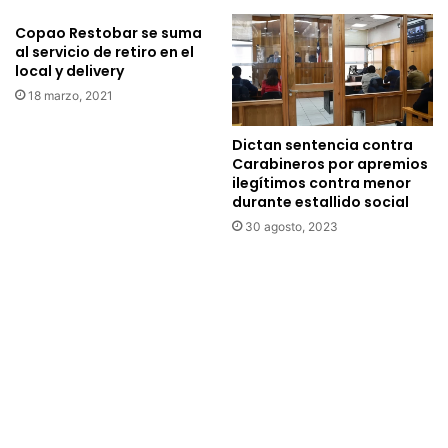
u
l
Copao Restobar se suma
e
2
al servicio de retiro en el
n
0
local y delivery
t
1
18 marzo, 2021
a
3
c
c
Dictan sentencia contra
o
o
Carabineros por apremios
n
n
ilegítimos contra menor
n
t
durante estallido social
u
r
30 agosto, 2023
e
a
v
b
a
a
s
j
i
o
n
d
s
e
t
d
a
i
l
f
a
u