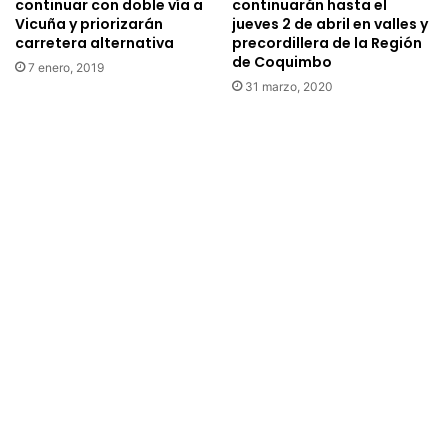
a
continuar con doble vía a
continuarán hasta el
f
Vicuña y priorizarán
jueves 2 de abril en valles y
r
o
carretera alternativa
precordillera de la Región
a
de Coquimbo
r
e
7 enero, 2019
m
n
31 marzo, 2020
a
f
r
r
s
e
o
n
b
t
r
a
e
r
c
s
o
e
n
q
s
u
e
í
c
a
u
s
e
u
n
p
c
e