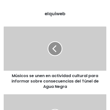
elquiweb
M
ú
s
i
c
o
s
s
e
Músicos se unen en actividad cultural para
u
informar sobre consecuencias del Túnel de
n
e
Agua Negra
n
e
I
n
n
a
v