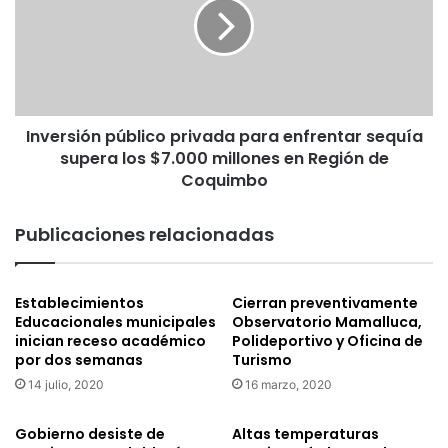
c
e
t
r
i
s
v
i
i
ó
d
n
a
Inversión público privada para enfrentar sequía
p
d
supera los $7.000 millones en Región de
ú
c
b
Coquimbo
u
l
l
i
Publicaciones relacionadas
t
c
u
o
r
p
a
Establecimientos
Cierran preventivamente
r
Educacionales municipales
Observatorio Mamalluca,
l
i
inician receso académico
Polideportivo y Oficina de
p
v
por dos semanas
Turismo
a
a
r
14 julio, 2020
16 marzo, 2020
d
a
a
i
p
Gobierno desiste de
Altas temperaturas
n