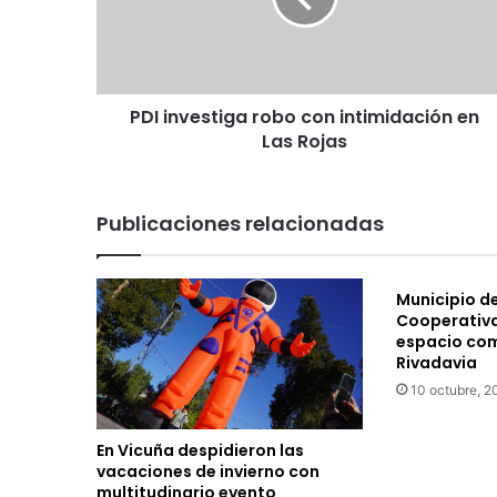
v
e
s
t
PDI investiga robo con intimidación en
i
Las Rojas
g
a
r
o
Publicaciones relacionadas
b
o
c
Municipio de
o
Cooperativa
n
espacio com
i
Rivadavia
n
10 octubre, 2
t
i
m
En Vicuña despidieron las
i
vacaciones de invierno con
d
multitudinario evento