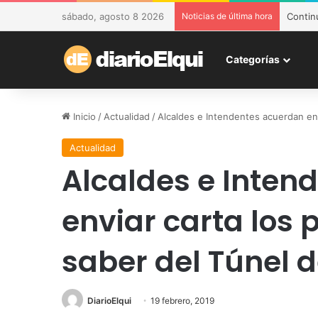
sábado, agosto 8 2026
Noticias de última hora
DESAM 
Categorías
Inicio
/
Actualidad
/
Alcaldes e Intendentes acuerdan env
Actualidad
Alcaldes e Inten
enviar carta los 
saber del Túnel 
DiarioElqui
19 febrero, 2019