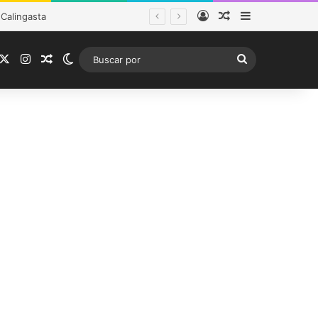
Acceso
Publicación al a
Barra lateral
tema frontal
acebook
X
Instagram
Publicación al azar
Switch skin
Buscar
por