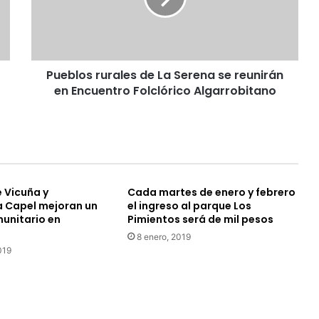
o
s
r
u
Pueblos rurales de La Serena se reunirán
r
en Encuentro Folclórico Algarrobitano
a
l
e
s
d
e
L
 Vicuña y
Cada martes de enero y febrero
a
 Capel mejoran un
el ingreso al parque Los
S
unitario en
Pimientos será de mil pesos
e
8 enero, 2019
r
019
e
n
a
s
e