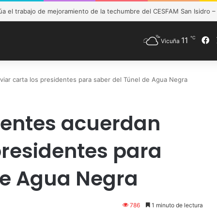
de Vicuña fortalece preparación de las postas rurales ante intenso sis
℃
11
F
Vicuña
iar carta los presidentes para saber del Túnel de Agua Negra
dentes acuerdan
presidentes para
de Agua Negra
786
1 minuto de lectura