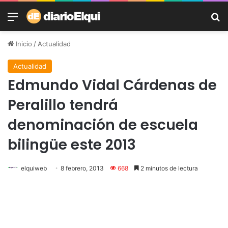
Menú
B
Inicio
/
Actualidad
Actualidad
Edmundo Vidal Cárdenas de
Peralillo tendrá
denominación de escuela
bilingüe este 2013
elquiweb
8 febrero, 2013
668
2 minutos de lectura