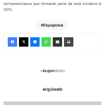
norteamericanos que formarán parte de esta iniciativa el
2013.
Elquiglobal
Messenger
WhatsApp
Compartir por correo electrónico
Imprimir
elquiweb
S