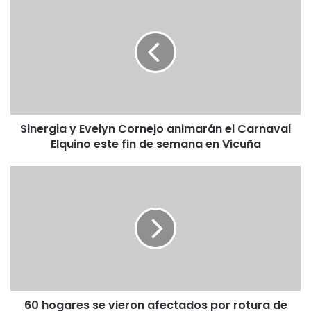
i
n
e
r
g
i
a
y
Sinergia y Evelyn Cornejo animarán el Carnaval
E
Elquino este fin de semana en Vicuña
v
e
l
6
y
0
n
h
C
o
o
g
r
a
n
r
e
e
j
s
o
60 hogares se vieron afectados por rotura de
s