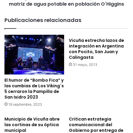
a
matriz de agua potable en población O´Higgins
e
n
v
i
i
Publicaciones relacionadas
m
e
a
r
r
o
Vicuña estrecha lazos de
á
n
integración en Argentina
n
a
con Pocito, San Juan y
e
f
Calingasta
l
e
31 mayo, 2013
C
c
a
t
r
a
El humor de “Bombo Fica” y
n
d
las cumbias de Los Viking´s
a
o
5 cerraron la Pampilla de
v
San Isidro 2023
s
a
p
19 septiembre, 2023
l
o
E
r
Municipio de Vicuña abre
Critican estrategia
l
r
las cortinas de su óptica
comunicacional del
q
o
municipal
Gobierno por entrega de