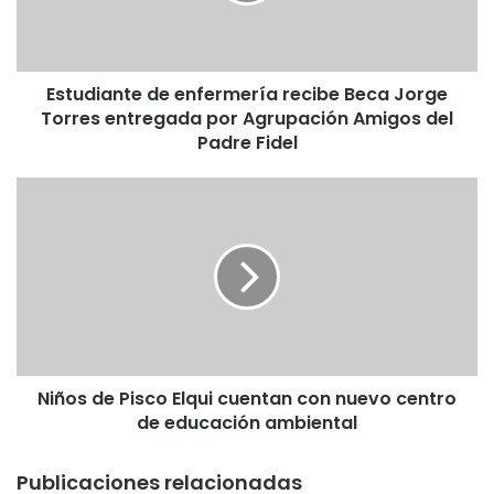
i
a
n
t
Estudiante de enfermería recibe Beca Jorge
e
Torres entregada por Agrupación Amigos del
d
e
Padre Fidel
e
n
N
f
i
e
ñ
r
o
m
s
e
d
r
e
í
P
a
i
r
Niños de Pisco Elqui cuentan con nuevo centro
s
e
de educación ambiental
c
c
o
i
E
Publicaciones relacionadas
b
l