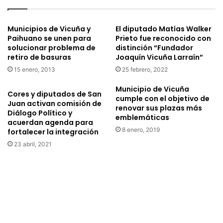
e
q
B
u
e
Municipios de Vicuña y
El diputado Matías Walker
i
Paihuano se unen para
Prieto fue reconocido con
c
c
solucionar problema de
distinción “Fundador
a
u
retiro de basuras
Joaquín Vicuña Larraín”
J
e
o
15 enero, 2013
25 febrero, 2022
n
r
t
Municipio de Vicuña
g
a
Cores y diputados de San
cumple con el objetivo de
e
n
Juan activan comisión de
renovar sus plazas más
T
Diálogo Político y
c
emblemáticas
acuerdan agenda para
o
o
8 enero, 2019
fortalecer la integración
r
n
r
n
23 abril, 2021
e
u
s
e
e
v
n
o
t
c
r
e
e
n