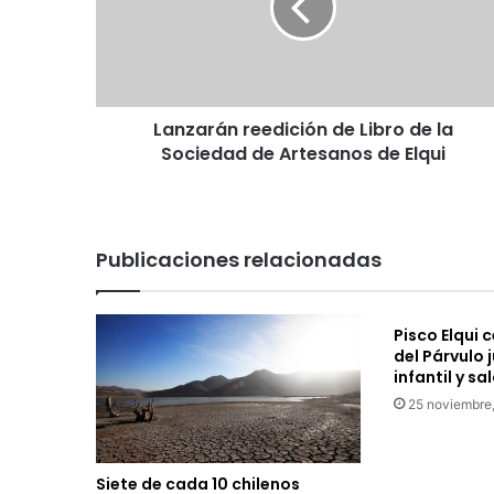
a
r
á
n
r
Lanzarán reedición de Libro de la
e
Sociedad de Artesanos de Elqui
e
d
i
c
i
Publicaciones relacionadas
ó
n
d
Pisco Elqui 
e
del Párvulo j
L
infantil y sa
i
25 noviembre
b
r
o
d
Siete de cada 10 chilenos