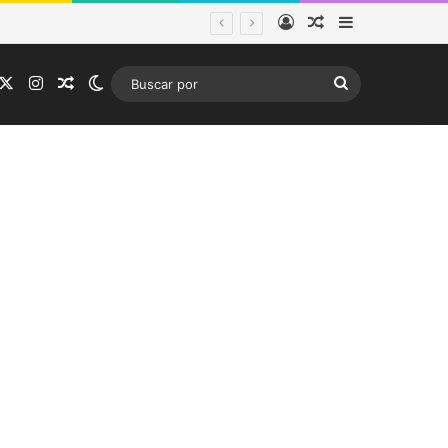
Acceso
Publicación al a
Barra lateral
ema frontal
acebook
X
Instagram
Publicación al azar
Switch skin
Buscar
por