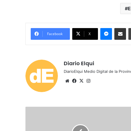
E
Messenger
Compartir por correo electrónico
Facebook
X
Diario Elqui
DiarioElqui Medio Digital de la Provin
Siti
Fa
X
Ins
o
ce
tag
we
bo
ra
b
ok
m
L
a
n
z