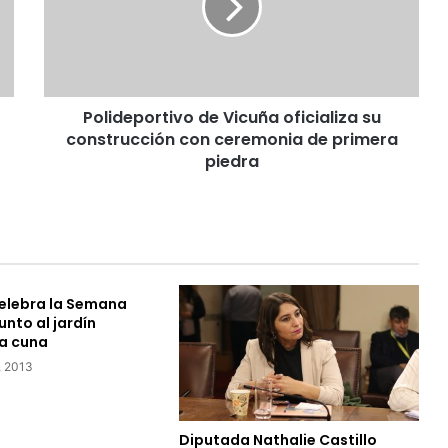
d
e
p
o
r
Polideportivo de Vicuña oficializa su
t
construcción con ceremonia de primera
i
v
piedra
o
d
e
V
i
c
celebra la Semana
u
unto al jardín
ñ
la cuna
a
, 2013
o
f
i
c
Diputada Nathalie Castillo