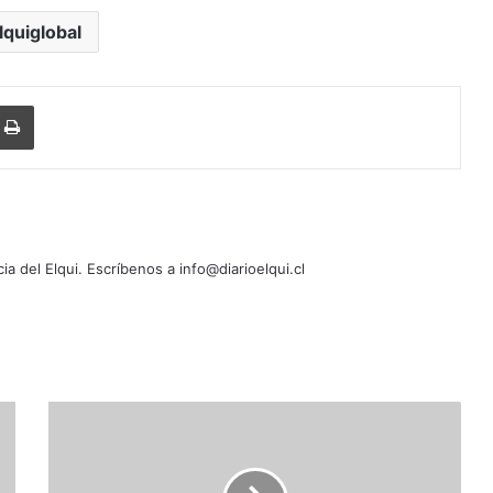
lquiglobal
Imprimir
cia del Elqui. Escríbenos a info@diarioelqui.cl
P
o
l
i