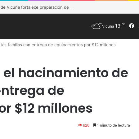
e Vicuña fortalece preparación de las postas rurales ante intenso sist
℃
13
F
Vicuña
 las familias con entrega de equipamientos por $12 millones
 el hacinamiento de
entrega de
r $12 millones
620
1 minuto de lectura