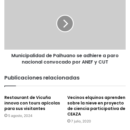
M
r
u
a
n
c
i
o
c
m
i
i
p
e
a
n
l
z
Municipalidad de Paihuano se adhiere a paro
i
a
nacional convocado por ANEF y CUT
d
a
a
s
d
Publicaciones relacionadas
e
d
r
e
u
P
n
Restaurant de Vicuña
Vecinos elquinos aprenden
a
innova con tours apícolas
sobre la nieve en proyecto
a
i
para sus visitantes
de ciencia participativa de
r
h
CEAZA
e
5 agosto, 2024
u
a
7 julio, 2020
a
l
n