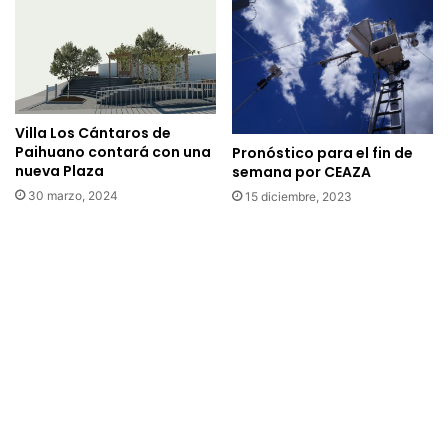
i
o
d
s
a
e
d
a
c
d
o
h
Villa Los Cántaros de
n
i
Paihuano contará con una
Pronóstico para el fin de
l
e
nueva Plaza
semana por CEAZA
a
r
30 marzo, 2024
15 diciembre, 2023
p
e
r
a
e
p
s
a
e
r
n
o
t
n
a
a
c
c
i
i
ó
o
n
n