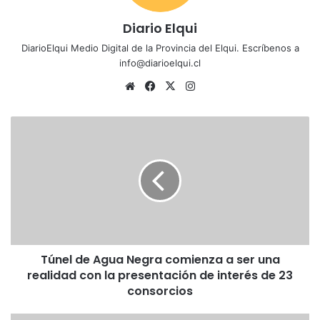
Diario Elqui
DiarioElqui Medio Digital de la Provincia del Elqui. Escríbenos a
info@diarioelqui.cl
Siti
Fa
X
Ins
o
ce
tag
we
bo
ra
T
b
ok
m
ú
n
e
l
d
e
A
g
Túnel de Agua Negra comienza a ser una
u
realidad con la presentación de interés de 23
a
N
consorcios
e
g