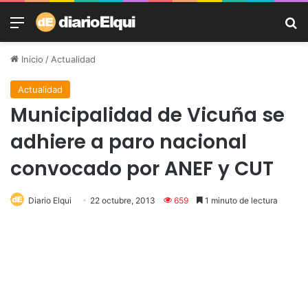
Menú
B
Inicio
/
Actualidad
Actualidad
Municipalidad de Vicuña se
adhiere a paro nacional
convocado por ANEF y CUT
Diario Elqui
22 octubre, 2013
659
1 minuto de lectura