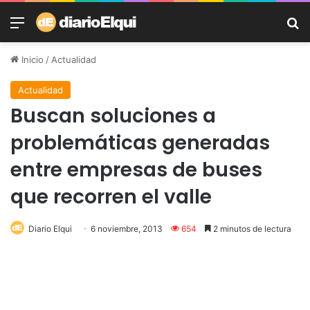
Menú
B
Inicio
/
Actualidad
Actualidad
Buscan soluciones a
problemáticas generadas
entre empresas de buses
que recorren el valle
Diario Elqui
6 noviembre, 2013
654
2 minutos de lectura