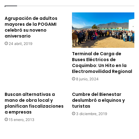
a
g
l
r
Agrupación de adultos
h
a
mayores de la POGAMI
e
n
celebró su noveno
r
d
aniversario
m
e
24 abril, 2019
a
f
n
u
Terminal de Carga de
o
e
Buses Eléctricos de
y
l
Coquimbo: Un Hito en la
l
Electromovilidad Regional
a
a
g
8 junio, 2024
c
a
u
n
Buscan alternativas a
Cumbre del Bienestar
ñ
a
mano de obra local y
deslumbró a elquinos y
a
d
planifican fiscalizaciones
turistas
d
o
a empresas
3 diciembre, 2019
a
r
15 enero, 2013
d
a
e
d
A
e