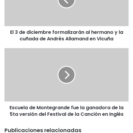
e
d
i
c
i
El 3 de diciembre formalizarán al hermano y la
e
cuñada de Andrés Allamand en Vicuña
m
b
r
E
e
s
f
c
o
u
r
e
m
l
a
a
l
d
i
e
z
Escuela de Montegrande fue la ganadora de la
M
a
5ta versión del Festival de la Canción en Inglés
o
r
n
á
t
Publicaciones relacionadas
n
e