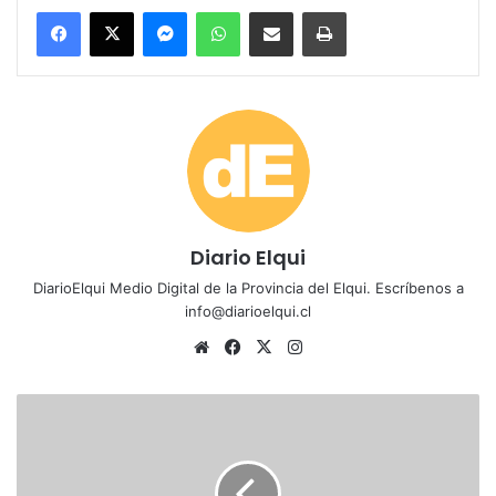
Messenger
WhatsApp
Compartir por correo electrónico
Imprimir
Diario Elqui
DiarioElqui Medio Digital de la Provincia del Elqui. Escríbenos a
info@diarioelqui.cl
Siti
Fa
X
Ins
o
ce
tag
we
bo
ra
E
b
ok
m
l
3
d