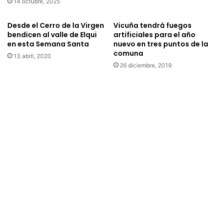
14 octubre, 2025
F
e
o
l
Desde el Cerro de la Virgen
Vicuña tendrá fuegos
t
P
bendicen al valle de Elqui
artificiales para el año
o
á
en esta Semana Santa
nuevo en tres puntos de la
g
r
comuna
13 abril, 2020
r
v
26 diciembre, 2019
a
u
f
l
í
o
a
j
e
u
n
n
l
t
a
o
C
a
a
l
s
j
a
a
d
r
e
d
l
í