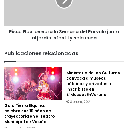
e
o
d
E
e
l
s
q
a
u
r
Pisco Elqui celebra la Semana del Párvulo junto
i
r
al jardín infantil y sala cuna
c
o
e
l
l
Publicaciones relacionadas
l
e
a
b
r
r
Ministerio de las Culturas
á
a
convoca a museos
e
l
públicos y privados a
l
a
inscribirse en
C
S
#MuseosEnVerano
u
e
8 enero, 2021
r
m
Gala Tierra Elquina:
s
a
celebra sus 19 años de
o
n
trayectoria en el Teatro
d
Municipal de Vicuña
a
e
d