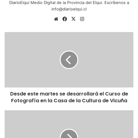
DiarioElqui Medio Digital de la Provincia del Elqui. Escríbenos a
info@diarioelqui.cl
Siti
Fa
X
Ins
o
ce
tag
we
bo
ra
D
b
ok
m
e
s
d
e
e
s
t
e
Desde este martes se desarrollará el Curso de
m
Fotografía en la Casa de la Cultura de Vicuña
a
r
t
P
e
i
s
s
s
c