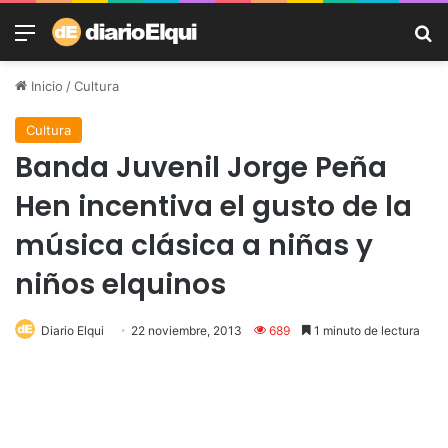
Menú
B
Inicio
/
Cultura
Cultura
Banda Juvenil Jorge Peña
Hen incentiva el gusto de la
música clásica a niñas y
niños elquinos
Diario Elqui
22 noviembre, 2013
689
1 minuto de lectura