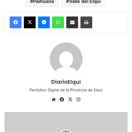
Paihuano
Valle del Elqui
Messenger
WhatsApp
Compartir por correo electrónico
Imprimir
DiarioElqui
Periódico Digital de la Provincia de Elqui
Siti
Fa
X
Ins
o
ce
tag
we
bo
ra
S
b
ok
m
e
i