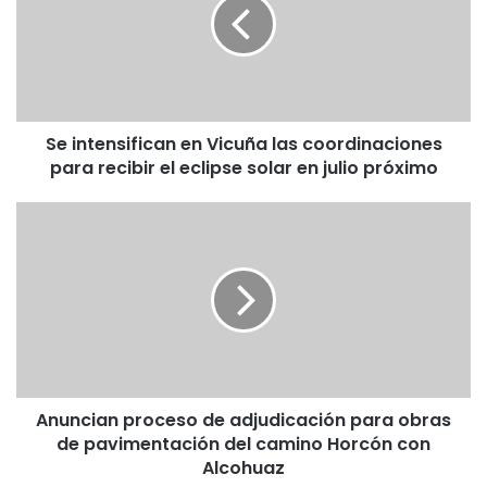
n
t
e
n
s
i
Se intensifican en Vicuña las coordinaciones
f
para recibir el eclipse solar en julio próximo
i
c
a
A
n
n
e
u
n
n
V
c
i
i
c
a
u
n
ñ
p
a
Anuncian proceso de adjudicación para obras
r
l
de pavimentación del camino Horcón con
o
a
c
Alcohuaz
s