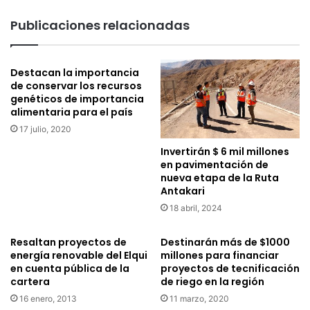
e
c
s
Publicaciones relacionadas
o
o
o
d
r
e
d
Destacan la importancia
a
de conservar los recursos
i
d
genéticos de importancia
n
j
alimentaria para el país
a
u
c
17 julio, 2020
d
i
i
Invertirán $ 6 mil millones
o
c
en pavimentación de
n
a
nueva etapa de la Ruta
e
c
Antakari
s
i
18 abril, 2024
p
ó
a
n
Resaltan proyectos de
Destinarán más de $1000
r
p
energía renovable del Elqui
millones para financiar
a
a
en cuenta pública de la
proyectos de tecnificación
r
r
cartera
de riego en la región
e
a
16 enero, 2013
11 marzo, 2020
c
o