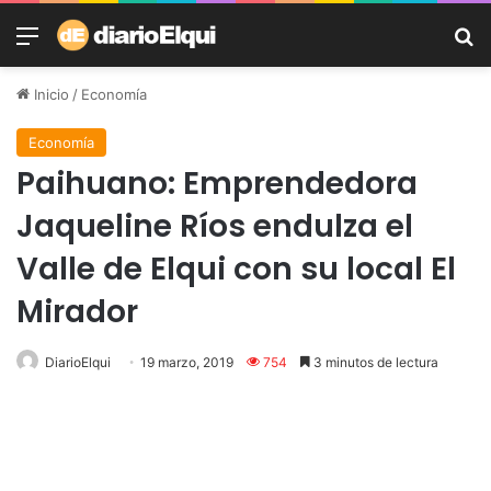
Menú
B
Inicio
/
Economía
Economía
Paihuano: Emprendedora
Jaqueline Ríos endulza el
Valle de Elqui con su local El
Mirador
DiarioElqui
19 marzo, 2019
754
3 minutos de lectura