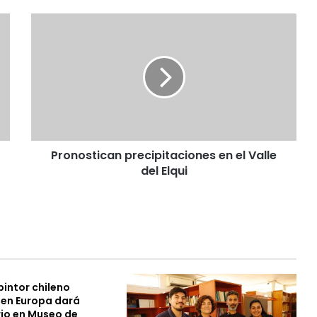
P
r
o
n
o
s
t
i
c
Pronostican precipitaciones en el Valle
a
del Elqui
n
p
r
e
c
i
p
i
intor chileno
t
en Europa dará
a
io en Museo de