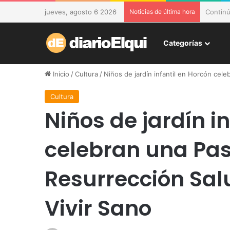
jueves, agosto 6 2026
Noticias de última hora
DESAM d
Categorías
Inicio
/
Cultura
/
Niños de jardín infantil en Horcón cele
Cultura
Niños de jardín i
celebran una Pa
Resurrección Salu
Vivir Sano