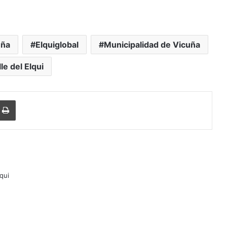
uña
Elquiglobal
Municipalidad de Vicuña
le del Elqui
Imprimir
lqui