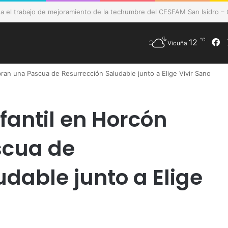
e Vicuña fortalece preparación de las postas rurales ante intenso sist
℃
12
F
Vicuña
bran una Pascua de Resurrección Saludable junto a Elige Vivir Sano
nfantil en Horcón
scua de
dable junto a Elige