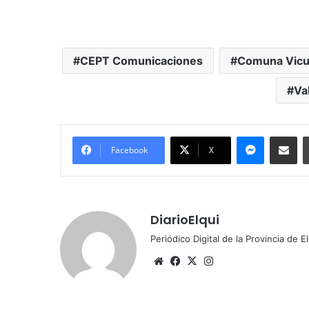
CEPT Comunicaciones
Comuna Vic
Val
Messenger
Compartir por correo electrónico
Facebook
X
DiarioElqui
Periódico Digital de la Provincia de E
Siti
Fa
X
Ins
o
ce
tag
we
bo
ra