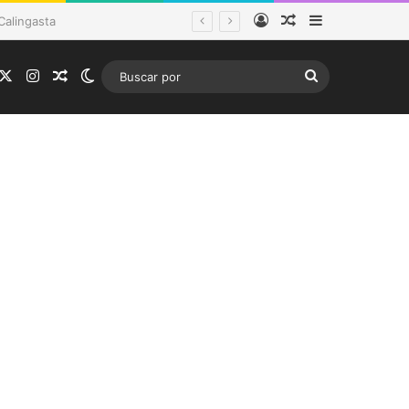
Acceso
Publicación al a
Barra lateral
ema frontal
acebook
X
Instagram
Publicación al azar
Switch skin
Buscar
por