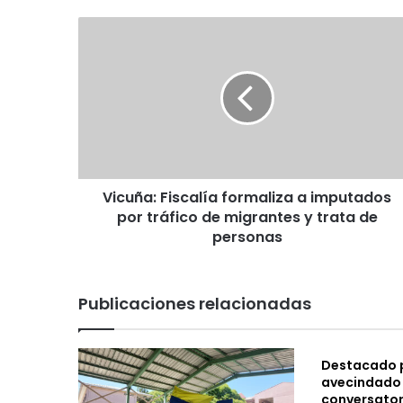
b
ok
m
V
i
c
u
ñ
a
:
F
i
Vicuña: Fiscalía formaliza a imputados
s
por tráfico de migrantes y trata de
c
a
personas
l
í
a
Publicaciones relacionadas
f
o
r
Destacado p
m
avecindado 
a
conversator