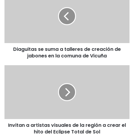
a
g
u
i
t
a
s
Diaguitas se suma a talleres de creación de
s
jabones en la comuna de Vicuña
e
s
u
I
m
n
a
v
a
i
t
t
a
a
l
n
l
a
e
a
r
Invitan a artistas visuales de la región a crear el
r
e
hito del Eclipse Total de Sol
t