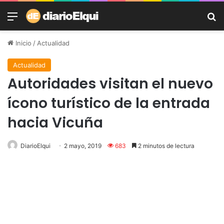
Menú
B
Inicio
/
Actualidad
Actualidad
Autoridades visitan el nuevo
ícono turístico de la entrada
hacia Vicuña
DiarioElqui
2 mayo, 2019
683
2 minutos de lectura