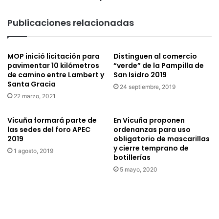
s
i
d
s
Publicaciones relacionadas
e
t
c
a
r
s
MOP inició licitación para
Distinguen al comercio
e
v
pavimentar 10 kilómetros
“verde” de la Pampilla de
a
i
de camino entre Lambert y
San Isidro 2019
c
s
Santa Gracia
i
24 septiembre, 2019
u
22 marzo, 2021
ó
a
n
l
d
e
Vicuña formará parte de
En Vicuña proponen
e
s
las sedes del foro APEC
ordenanzas para uso
j
2019
obligatorio de mascarillas
d
y cierre temprano de
a
e
1 agosto, 2019
botillerías
b
l
o
a
5 mayo, 2020
n
r
e
e
s
g
e
i