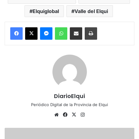
Elquiglobal
Valle del Elqui
Messenger
WhatsApp
Compartir por correo electrónico
Imprimir
DiarioElqui
Periódico Digital de la Provincia de Elqui
Siti
Fa
X
Ins
o
ce
tag
we
bo
ra
D
b
ok
m
i