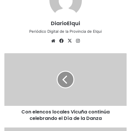
DiarioElqui
Periódico Digital de la Provincia de Elqui
Siti
Fa
X
Ins
o
ce
tag
we
bo
ra
C
b
ok
m
o
n
e
l
e
n
c
o
Con elencos locales Vicuña continúa
s
celebrando el Día de la Danza
l
o
c
C