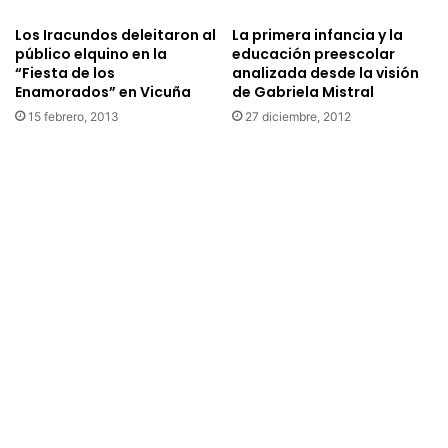
e
i
b
n
Los Iracundos deleitaron al
La primera infancia y la
r
público elquino en la
educación preescolar
a
“Fiesta de los
analizada desde la visión
a
l
Enamorados” en Vicuña
de Gabriela Mistral
n
e
d
s
15 febrero, 2013
27 diciembre, 2012
o
c
e
u
l
l
D
m
í
i
a
n
d
ó
e
e
l
l
a
p
D
r
a
o
n
g
z
r
a
a