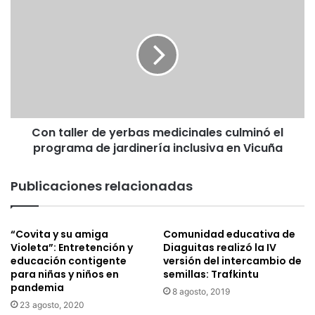
a
o
l
n
e
t
s
a
V
l
i
l
c
e
u
r
ñ
Con taller de yerbas medicinales culminó el
d
a
programa de jardinería inclusiva en Vicuña
e
c
y
o
e
Publicaciones relacionadas
n
r
t
b
i
a
“Covita y su amiga
Comunidad educativa de
n
s
Violeta”: Entretención y
Diaguitas realizó la IV
ú
m
educación contigente
versión del intercambio de
a
e
para niñas y niños en
semillas: Trafkintu
c
d
pandemia
8 agosto, 2019
e
i
23 agosto, 2020
l
c