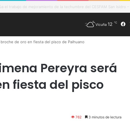
de Vicuña fortalece preparación de las postas rurales ante intenso sis
℃
12
F
Vicuña
 broche de oro en fiesta del pisco de Paihuano
Jimena Pereyra será
n fiesta del pisco
762
3 minutos de lectura