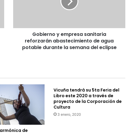
e
r
n
o
y
Gobierno y empresa sanitaria
e
reforzarán abastecimiento de agua
m
p
potable durante la semana del eclipse
r
e
s
a
s
a
Vicuña tendrá su 5ta Feria del
n
Libro este 2020 a través de
i
proyecto de la Corporación de
t
Cultura
a
3 enero, 2020
r
i
a
larmónica de