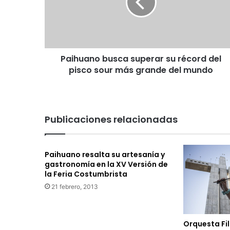
u
a
n
o
b
Paihuano busca superar su récord del
u
pisco sour más grande del mundo
s
c
a
s
u
Publicaciones relacionadas
p
e
r
Paihuano resalta su artesanía y
a
gastronomía en la XV Versión de
r
la Feria Costumbrista
s
21 febrero, 2013
u
r
é
c
Orquesta Fi