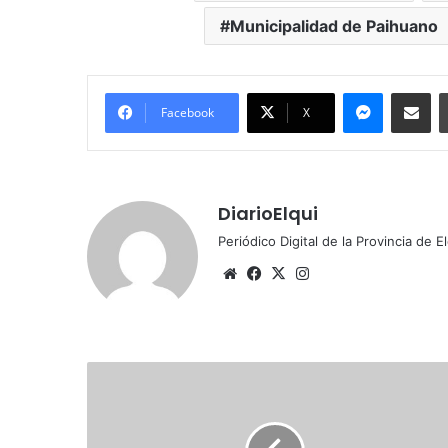
Municipalidad de Paihuano
Messenger
Compartir por correo electrónico
Facebook
X
DiarioElqui
Periódico Digital de la Provincia de E
Siti
Fa
X
Ins
o
ce
tag
we
bo
ra
b
ok
m
P
a
i
h