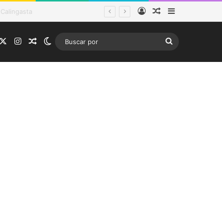
Acceso
Publicación al a
Barra lateral
tema frontal
acebook
X
Instagram
Publicación al azar
Switch skin
Buscar
por