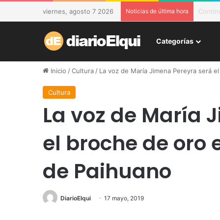
viernes, agosto 7 2026
Noticias de última hora
DESAM 
Categorías
Inicio
/
Cultura
/
La voz de María Jimena Pereyra será el
Cultura
La voz de María 
el broche de oro e
de Paihuano
DiarioElqui
17 mayo, 2019