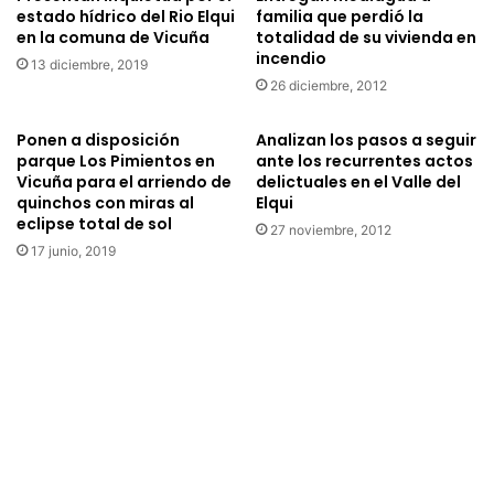
estado hídrico del Rio Elqui
familia que perdió la
v
e
en la comuna de Vicuña
totalidad de su vivienda en
i
u
incendio
l
13 diciembre, 2019
n
B
26 diciembre, 2012
i
u
o
s
n
Ponen a disposición
Analizan los pasos a seguir
c
e
parque Los Pimientos en
ante los recurrentes actos
a
Vicuña para el arriendo de
delictuales en el Valle del
s
quinchos con miras al
Elqui
E
d
eclipse total de sol
m
e
27 noviembre, 2012
p
c
17 junio, 2019
l
o
e
o
o
r
d
d
e
i
S
n
E
a
N
c
C
i
E
ó