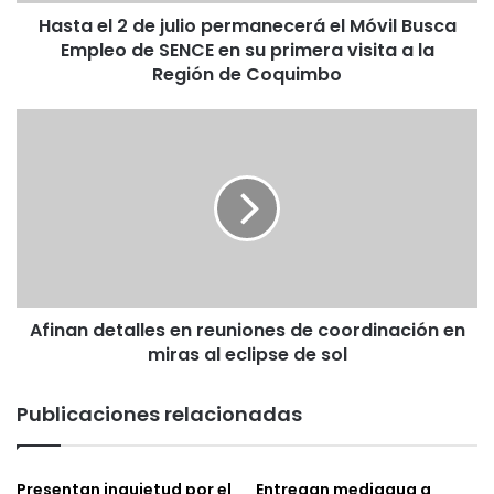
d
Hasta el 2 de julio permanecerá el Móvil Busca
e
Empleo de SENCE en su primera visita a la
j
u
Región de Coquimbo
l
i
A
o
f
p
i
e
n
r
a
m
n
a
d
n
e
e
t
c
Afinan detalles en reuniones de coordinación en
a
e
miras al eclipse de sol
l
r
l
á
e
Publicaciones relacionadas
e
s
l
e
M
n
ó
Presentan inquietud por el
Entregan mediagua a
r