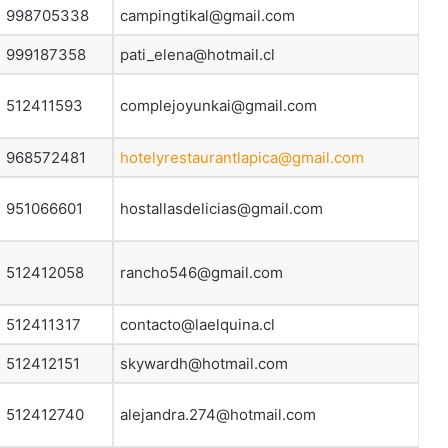
998705338
campingtikal@gmail.com
999187358
pati_elena@hotmail.cl
512411593
complejoyunkai@gmail.com
968572481
hotelyrestaurantlapica@gmail.com
951066601
hostallasdelicias@gmail.com
512412058
rancho546@gmail.com
512411317
contacto@laelquina.cl
512412151
skywardh@hotmail.com
512412740
alejandra.274@hotmail.com