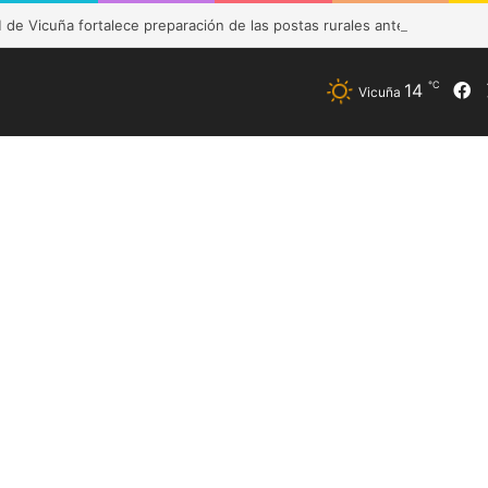
de Vicuña fortalece preparación de las postas rurales ante intenso sis
℃
14
F
Vicuña