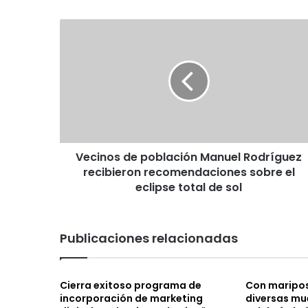
b
ok
m
V
e
c
i
n
o
s
d
e
Vecinos de población Manuel Rodríguez
p
recibieron recomendaciones sobre el
o
b
eclipse total de sol
l
a
c
Publicaciones relacionadas
i
ó
n
Cierra exitoso programa de
Con maripos
M
incorporación de marketing
diversas mu
a