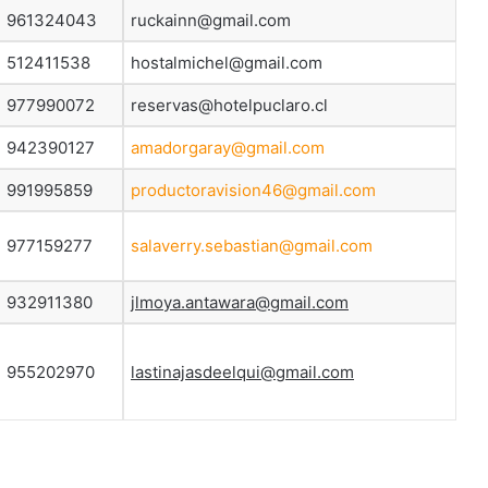
961324043
ruckainn@gmail.com
512411538
hostalmichel@gmail.com
977990072
reservas@hotelpuclaro.cl
942390127
amadorgaray@gmail.com
991995859
productoravision46@gmail.com
977159277
salaverry.sebastian@gmail.com
932911380
jlmoya.antawara@gmail.com
955202970
lastinajasdeelqui@gmail.com