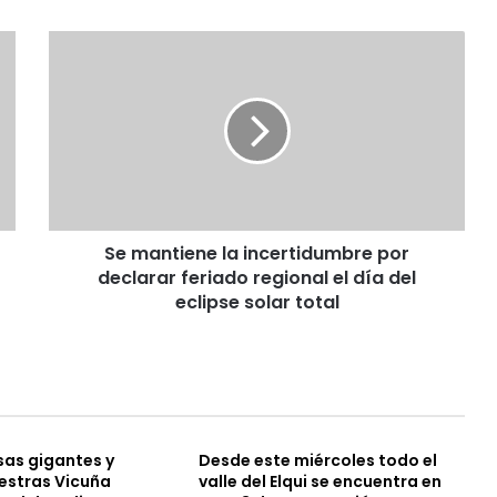
S
e
m
a
n
t
i
e
n
Se mantiene la incertidumbre por
e
declarar feriado regional el día del
l
a
eclipse solar total
i
n
c
e
r
t
as gigantes y
Desde este miércoles todo el
i
estras Vicuña
valle del Elqui se encuentra en
d