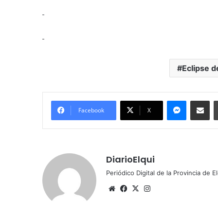
Eclipse d
Messenger
Compartir por correo electrónico
Facebook
X
DiarioElqui
Periódico Digital de la Provincia de E
Siti
Fa
X
Ins
o
ce
tag
we
bo
ra