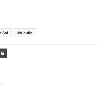
e Sol
Vicuña
Imprimir
lqui