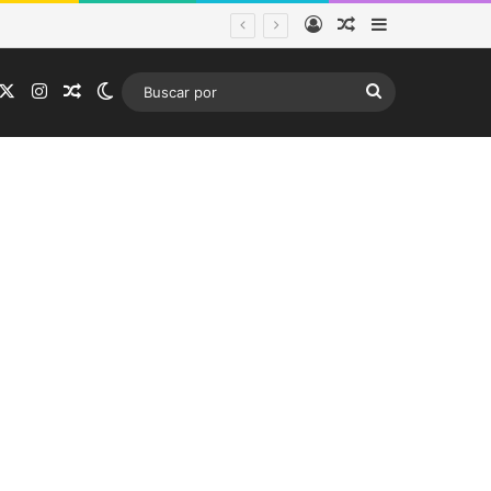
Acceso
Publicación al a
Barra lateral
tema frontal
acebook
X
Instagram
Publicación al azar
Switch skin
Buscar
por