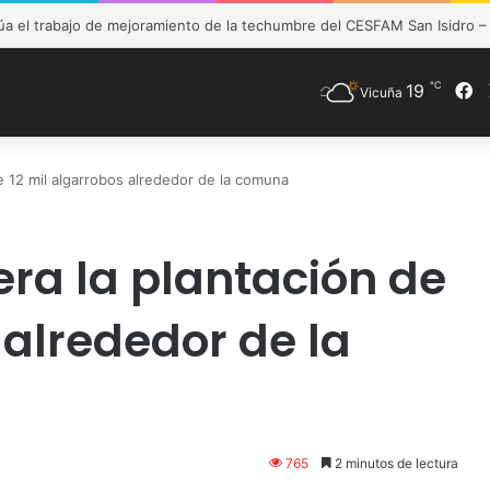
de Vicuña fortalece preparación de las postas rurales ante intenso sis
℃
19
F
Vicuña
e 12 mil algarrobos alrededor de la comuna
era la plantación de
 alrededor de la
765
2 minutos de lectura