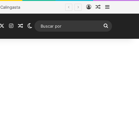
Acceso
Publicación al a
Barra lateral
tema frontal
acebook
X
Instagram
Publicación al azar
Switch skin
Buscar
por