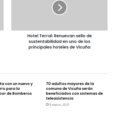
e
l
T
e
r
r
Hotel Terral: Renuevan sello de
a
sustentabilidad en uno de los
l
:
principales hoteles de Vicuña
R
e
n
u
e
v
ta con un nuevo y
70 adultos mayores de la
a
ro para la
comuna de Vicuña serán
n
abor de Bomberos
beneficiados con sistemas de
s
teleasistencia
e
5 marzo, 2021
l
l