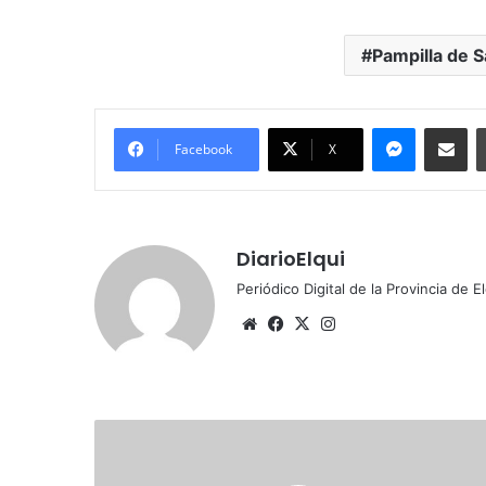
Pampilla de S
Messenger
Compartir por correo electrónico
Facebook
X
DiarioElqui
Periódico Digital de la Provincia de E
Siti
Fa
X
Ins
o
ce
tag
we
bo
ra
b
ok
m
E
x
p