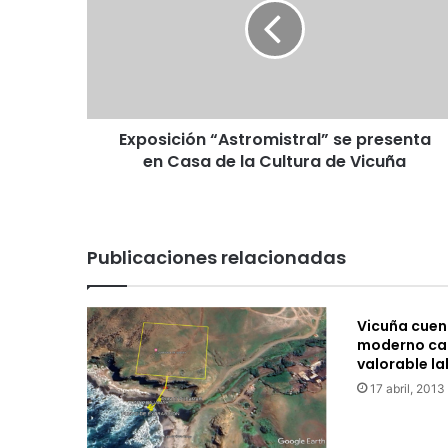
o
s
i
c
i
ó
Exposición “Astromistral” se presenta
n
en Casa de la Cultura de Vicuña
“
A
s
t
r
Publicaciones relacionadas
o
m
i
Vicuña cuen
s
moderno car
t
valorable l
r
17 abril, 2013
a
l
”