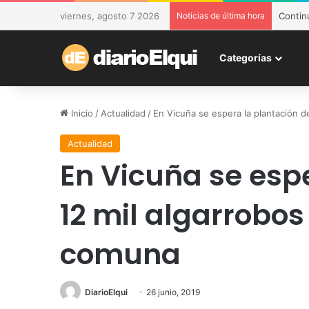
viernes, agosto 7 2026
Noticias de última hora
DESAM 
Categorías
Inicio
/
Actualidad
/
En Vicuña se espera la plantación d
Actualidad
En Vicuña se esp
12 mil algarrobos
comuna
DiarioElqui
26 junio, 2019