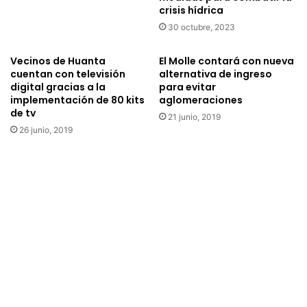
crisis hídrica
s
c
d
i
30 octubre, 2023
e
a
l
e
Vecinos de Huanta
El Molle contará con nueva
a
n
cuentan con televisión
alternativa de ingreso
s
l
digital gracias a la
para evitar
e
a
implementación de 80 kits
aglomeraciones
n
de tv
l
21 junio, 2019
s
l
26 junio, 2019
i
e
b
g
i
a
l
d
i
a
d
d
a
e
d
r
s
e
o
c
c
u
i
r