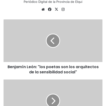
Periódico Digital de la Provincia de Elqui
Siti
Fa
X
Ins
o
ce
tag
we
bo
ra
B
b
ok
m
e
n
j
a
m
í
n
L
Benjamín León: "los poetas son los arquitectos
e
de la sensibilidad social"
ó
n
:
A
"
l
l
c
o
a
s
l