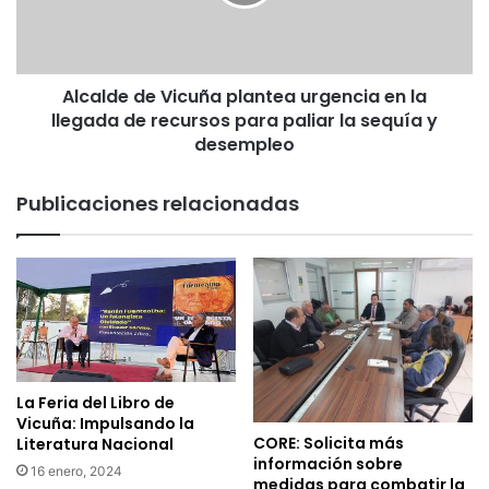
p
d
o
e
e
d
t
e
a
Alcalde de Vicuña plantea urgencia en la
V
s
llegada de recursos para paliar la sequía y
i
s
c
desempleo
o
u
n
ñ
Publicaciones relacionadas
l
a
o
p
s
l
a
a
r
n
q
t
u
e
i
a
t
u
La Feria del Libro de
e
r
Vicuña: Impulsando la
c
g
CORE: Solicita más
Literatura Nacional
t
información sobre
e
16 enero, 2024
medidas para combatir la
o
n