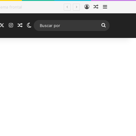
Acceso
Publicación al a
Barra lateral
os y funcionarios
acebook
X
Instagram
Publicación al azar
Switch skin
Buscar
por