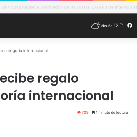
ración de la caldera del CESFAM busca mejorar condiciones para usuari
℃
12
F
Vicuña
e categoría internacional
recibe regalo
oría internacional
709
1 minuto de lectura