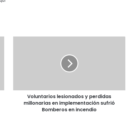
lqui
V
o
l
u
n
t
a
r
i
Voluntarios lesionados y perdidas
o
millonarias en implementación sufrió
s
l
Bomberos en incendio
e
s
i
o