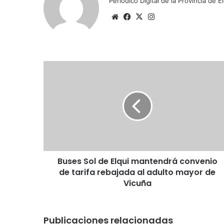
Periódico Digital de la Provincia de E
Siti
Fa
X
Ins
o
ce
tag
we
bo
ra
b
ok
m
B
u
s
e
s
S
o
l
d
Buses Sol de Elqui mantendrá convenio
e
de tarifa rebajada al adulto mayor de
E
l
Vicuña
q
u
i
Publicaciones relacionadas
m