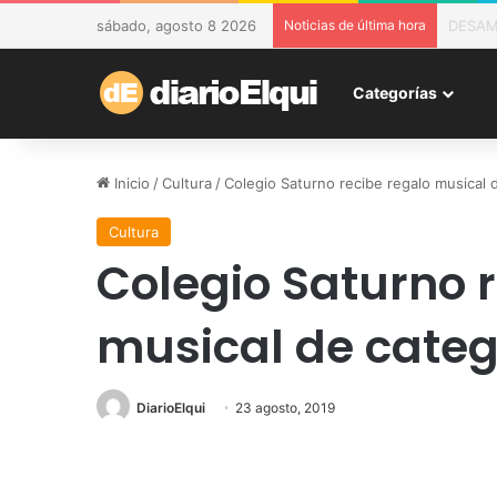
sábado, agosto 8 2026
Noticias de última hora
Recupe
Categorías
Inicio
/
Cultura
/
Colegio Saturno recibe regalo musical d
Cultura
Colegio Saturno 
musical de categ
DiarioElqui
23 agosto, 2019