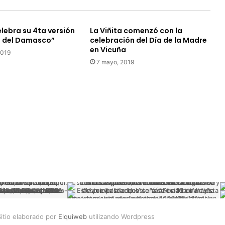
n
a
lebra su 4ta versión
La Viñita comenzó con la
d
ta del Damasco”
celebración del Día de la Madre
o
en Vicuña
s
2019
7 mayo, 2019
y
p
e
r
d
i
d
a
s
m
i
l
l
o
n
itio elaborado por
Elquiweb
utilizando Wordpress
a