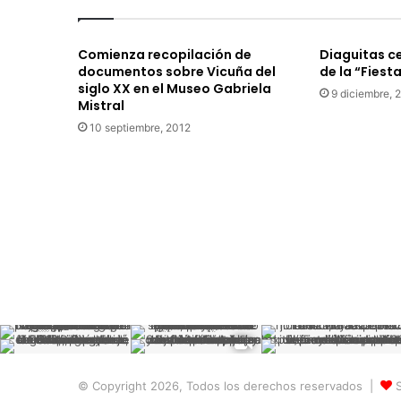
a
n
Comienza recopilación de
Diaguitas ce
t
documentos sobre Vicuña del
de la “Fies
e
siglo XX en el Museo Gabriela
n
9 diciembre, 
Mistral
d
10 septiembre, 2012
r
á
c
o
n
v
e
n
i
o
d
e
t
a
© Copyright 2026, Todos los derechos reservados |
S
r