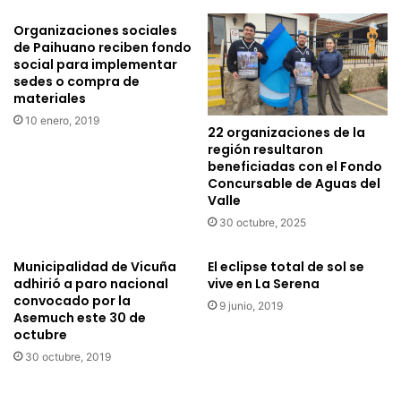
c
p
i
Organizaciones sociales
a
de Paihuano reciben fondo
m
r
social para implementar
o
d
sedes o compra de
s
e
materiales
e
l
10 enero, 2019
g
a
22 organizaciones de la
u
“
región resultaron
n
F
beneficiadas con el Fondo
d
Concursable de Aguas del
i
a
Valle
e
g
s
30 octubre, 2025
e
t
n
a
Municipalidad de Vicuña
El eclipse total de sol se
e
d
adhirió a paro nacional
vive en La Serena
r
e
convocado por la
9 junio, 2019
a
l
Asemuch este 30 de
c
a
octubre
i
P
30 octubre, 2019
ó
r
n
i