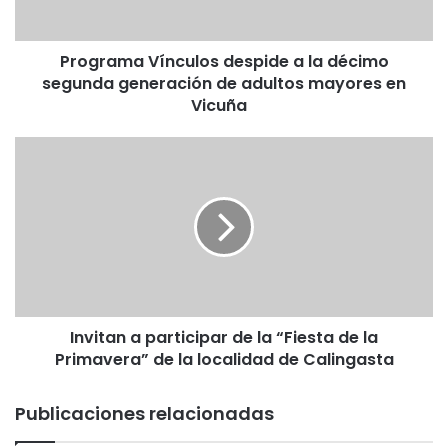
a
V
Programa Vínculos despide a la décimo
í
segunda generación de adultos mayores en
n
c
Vicuña
u
l
I
o
n
s
v
d
i
e
t
s
a
p
n
i
a
d
p
e
Invitan a participar de la “Fiesta de la
a
a
Primavera” de la localidad de Calingasta
r
l
t
a
i
Publicaciones relacionadas
d
c
é
i