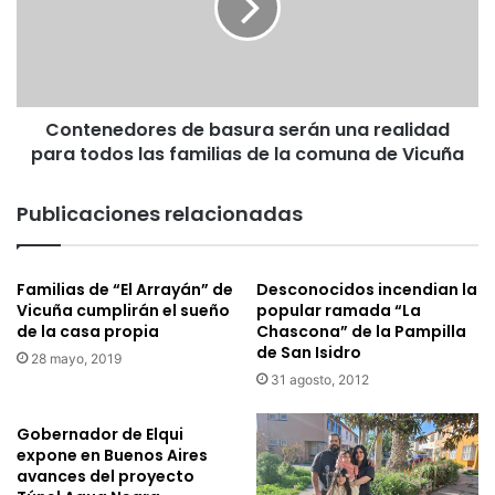
a
e
r
n
d
e
e
d
l
o
a
Contenedores de basura serán una realidad
r
“
para todos las familias de la comuna de Vicuña
e
F
s
i
d
Publicaciones relacionadas
e
e
s
b
t
a
Familias de “El Arrayán” de
Desconocidos incendian la
a
s
Vicuña cumplirán el sueño
popular ramada “La
d
u
de la casa propia
Chascona” de la Pampilla
e
r
de San Isidro
l
28 mayo, 2019
a
31 agosto, 2012
a
s
P
e
r
r
Gobernador de Elqui
i
á
expone en Buenos Aires
m
avances del proyecto
n