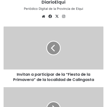
DiarioElqui
Periódico Digital de la Provincia de Elqui
Siti
Fa
X
Ins
o
ce
tag
we
bo
ra
I
b
ok
m
n
v
i
t
a
n
a
p
Invitan a participar de la “Fiesta de la
a
Primavera” de la localidad de Calingasta
r
t
i
C
c
o
i
n
p
t