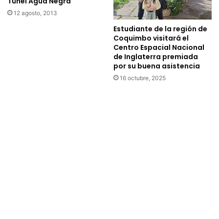
Túnel Agua Negra
a
u
v
n
12 agosto, 2013
e
a
Estudiante de la región de
r
r
Coquimbo visitará el
a
e
Centro Espacial Nacional
”
a
de Inglaterra premiada
d
l
por su buena asistencia
e
i
16 octubre, 2025
l
d
a
a
l
d
o
p
c
a
a
r
l
a
i
t
d
o
a
d
d
o
d
s
e
l
C
a