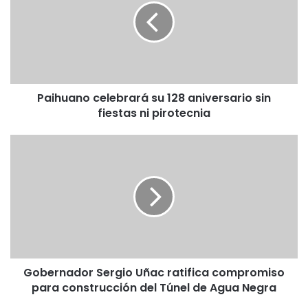
h
u
a
n
o
c
Paihuano celebrará su 128 aniversario sin
e
fiestas ni pirotecnia
l
e
b
G
r
o
a
b
r
e
á
r
s
n
u
a
1
d
2
o
8
Gobernador Sergio Uñac ratifica compromiso
r
a
para construcción del Túnel de Agua Negra
S
n
e