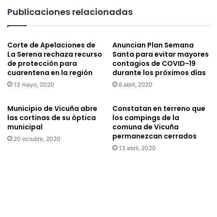
i
r
Publicaciones relacionadas
v
g
e
i
r
o
Corte de Apelaciones de
Anuncian Plan Semana
s
U
La Serena rechaza recurso
Santa para evitar mayores
a
ñ
de protección para
contagios de COVID-19
r
a
cuarentena en la región
durante los próximos días
i
c
13 mayo, 2020
6 abril, 2020
o
r
s
a
i
t
Municipio de Vicuña abre
Constatan en terreno que
n
i
las cortinas de su óptica
los campings de la
f
municipal
comuna de Vicuña
f
permanezcan cerrados
i
i
20 octubre, 2020
e
c
13 abril, 2020
s
a
t
c
a
o
s
m
n
p
i
r