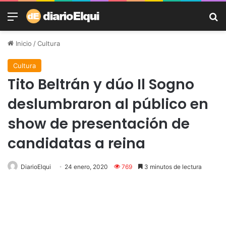
Menú
B
Inicio
/
Cultura
Cultura
Tito Beltrán y dúo Il Sogno
deslumbraron al público en
show de presentación de
candidatas a reina
DiarioElqui
24 enero, 2020
769
3 minutos de lectura