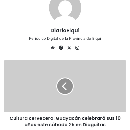
DiarioElqui
Periódico Digital de la Provincia de Elqui
Siti
Fa
X
Ins
o
ce
tag
we
bo
ra
C
b
ok
m
u
l
t
u
r
a
c
e
Cultura cervecera: Guayacán celebrará sus 10
r
años este sábado 25 en Diaguitas
v