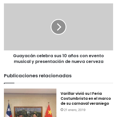
e
c
G
e
u
r
a
a
y
:
a
G
c
u
á
a
n
y
c
a
Guayacán celebra sus 10 años con evento
e
c
musical y presentación de nueva cerveza
l
á
e
n
b
Publicaciones relacionadas
c
r
e
a
l
s
Varillar vivió su I Feria
e
u
Costumbrista en el marco
b
s
de su carnaval veraniego
r
1
a
21 enero, 2019
0
r
a