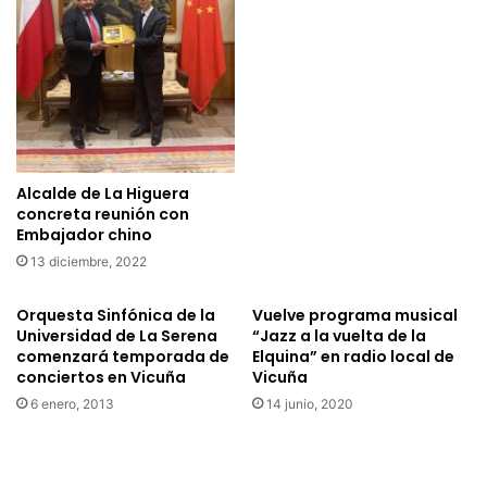
á
ñ
s
o
u
s
s
c
1
o
0
n
a
e
ñ
v
Alcalde de La Higuera
o
e
concreta reunión con
s
n
Embajador chino
e
t
13 diciembre, 2022
s
o
t
m
e
Orquesta Sinfónica de la
Vuelve programa musical
u
Universidad de La Serena
“Jazz a la vuelta de la
s
s
comenzará temporada de
Elquina” en radio local de
á
i
conciertos en Vicuña
Vicuña
b
c
a
6 enero, 2013
14 junio, 2020
a
d
l
o
y
2
p