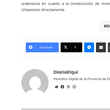
ordenanza en cuanto a la construcción de vivie
Urbanismo directamente.
G
Messenger
Compartir por correo electrónico
Facebook
X
DiarioElqui
Periódico Digital de la Provincia de E
Siti
Fa
X
Ins
o
ce
tag
we
bo
ra
b
ok
m