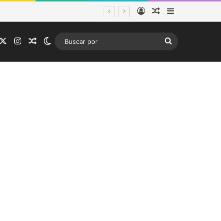
Acceso
Publicación al a
Barra lateral
tema frontal
acebook
X
Instagram
Publicación al azar
Switch skin
Buscar
por