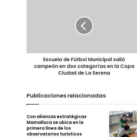
E
s
c
u
e
l
a
d
e
Escuela de Fútbol Municipal salió
F
campeón en dos categorías en la Copa
ú
t
Ciudad de La Serena
b
o
l
Publicaciones relacionadas
M
u
n
Con alianzas estratégicas
i
Mamalluca se ubica en la
c
primera línea de los
i
observatorios turísticos
p