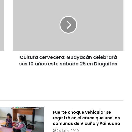
C
u
l
t
u
r
a
c
e
Cultura cervecera: Guayacán celebrará
r
sus 10 años este sábado 25 en Diaguitas
v
e
c
e
r
a
:
G
Fuerte choque vehicular se
u
registró en el cruce que une las
a
comunas de Vicuña y Paihuano
y
24 julio, 2019
a