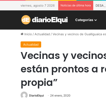
viernes, agosto 7 2026
Noticias de última hora
DESAM 
Categorías
Inicio
/
Actualidad
/
Vecinas y vecinos de Gualliguaica es
Actualidad
Vecinas y vecino
están prontos a r
propia”
DiarioElqui
24 enero, 2020