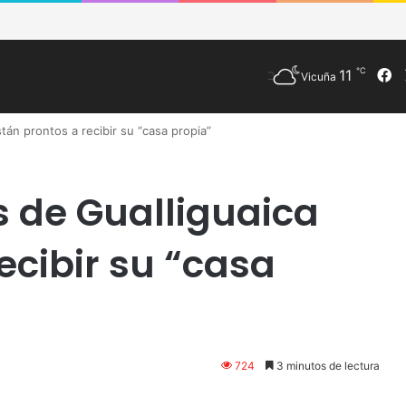
de Vicuña fortalece preparación de las postas rurales ante intenso sis
℃
11
F
Vicuña
tán prontos a recibir su “casa propia”
s de Gualliguaica
ecibir su “casa
724
3 minutos de lectura