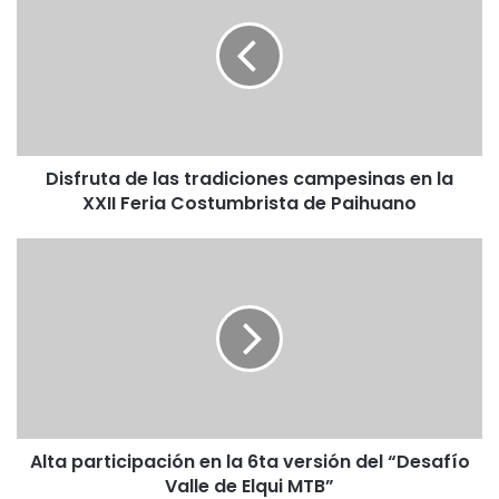
s
f
r
u
t
a
d
Disfruta de las tradiciones campesinas en la
e
XXII Feria Costumbrista de Paihuano
l
a
s
A
t
l
r
t
a
a
d
p
i
a
c
r
i
t
o
i
n
Alta participación en la 6ta versión del “Desafío
c
e
Valle de Elqui MTB”
i