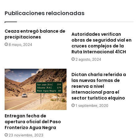
s
p
c
a
Publicaciones relacionadas
a
c
m
i
p
ó
Ceaza entregó balance de
Autoridades verifican
e
n
precipitaciones
obras de seguridad vial en
s
e
8 mayo, 2024
cruces complejos de la
i
n
Ruta Internacional 41CH
n
l
2 agosto, 2024
a
a
s
6
e
t
Dictan charla referida a
n
a
las nuevas formas de
l
reserva a nivel
v
internacional para el
a
e
sector turístico elquino
X
r
X
s
1 septiembre, 2020
I
i
Entregan fecha de
I
ó
apertura oficial del Paso
F
n
Fronterizo Agua Negra
e
d
23 noviembre, 2023
r