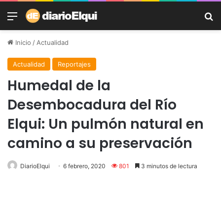
Menú
B
Inicio
/
Actualidad
Actualidad
Reportajes
Humedal de la
Desembocadura del Río
Elqui: Un pulmón natural en
camino a su preservación
DiarioElqui
6 febrero, 2020
801
3 minutos de lectura