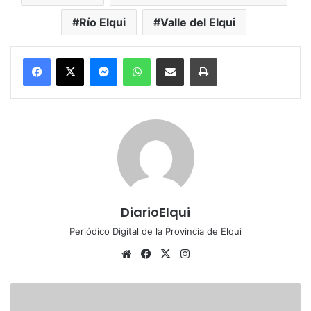
Río Elqui
Valle del Elqui
Messenger
WhatsApp
Compartir por correo electrónico
Imprimir
DiarioElqui
Periódico Digital de la Provincia de Elqui
Siti
Fa
X
Ins
o
ce
tag
we
bo
ra
D
b
ok
m
i