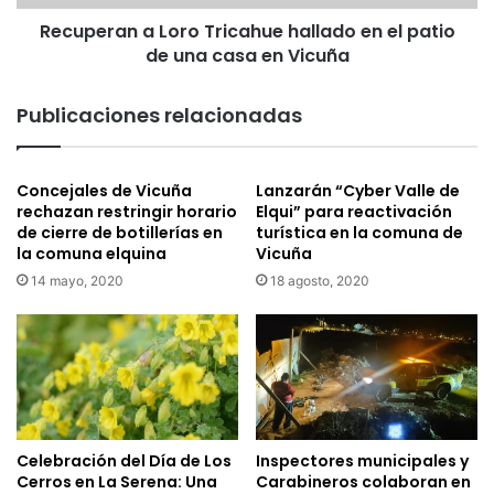
r
n
e
Recuperan a Loro Tricahue hallado en el patio
a
n
de una casa en Vicuña
L
o
o
v
r
Publicaciones relacionadas
a
o
d
T
o
r
Concejales de Vicuña
Lanzarán “Cyber Valle de
e
i
rechazan restringir horario
Elqui” para reactivación
s
c
de cierre de botillerías en
turística en la comuna de
t
a
la comuna elquina
Vicuña
a
h
14 mayo, 2020
18 agosto, 2020
n
u
q
e
u
h
e
a
d
l
e
l
l
a
c
d
Celebración del Día de Los
Inspectores municipales y
a
o
Cerros en La Serena: Una
Carabineros colaboran en
n
e