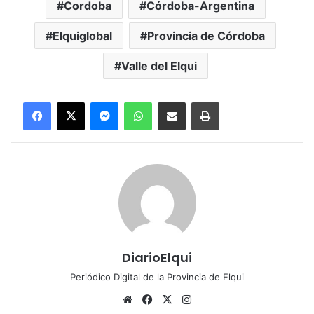
Cordoba
Córdoba-Argentina
Elquiglobal
Provincia de Córdoba
Valle del Elqui
Messenger
WhatsApp
Compartir por correo electrónico
Imprimir
DiarioElqui
Periódico Digital de la Provincia de Elqui
Siti
Fa
X
Ins