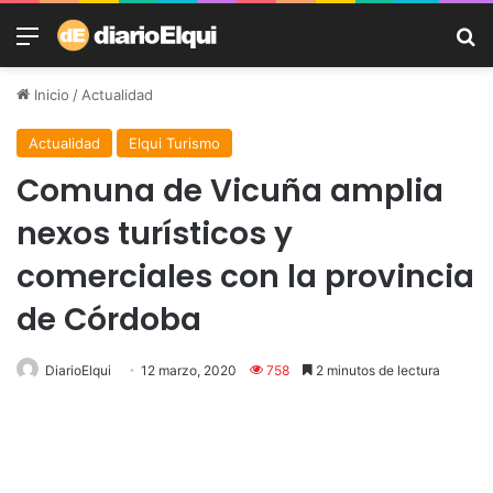
Menú
B
Inicio
/
Actualidad
Actualidad
Elqui Turismo
Comuna de Vicuña amplia
nexos turísticos y
comerciales con la provincia
de Córdoba
DiarioElqui
12 marzo, 2020
758
2 minutos de lectura